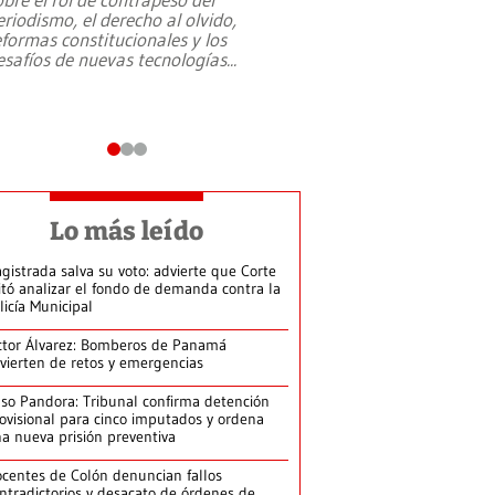
eriodismo, el derecho al olvido,
presidente de Brasil,
eformas constitucionales y los
da Silva, oficializó 
esafíos de nuevas tecnologías
...
candidatura
...
Lo más leído
gistrada salva su voto: advierte que Corte
itó analizar el fondo de demanda contra la
licía Municipal
ctor Álvarez: Bomberos de Panamá
vierten de retos y emergencias
so Pandora: Tribunal confirma detención
ovisional para cinco imputados y ordena
a nueva prisión preventiva
centes de Colón denuncian fallos
ntradictorios y desacato de órdenes de