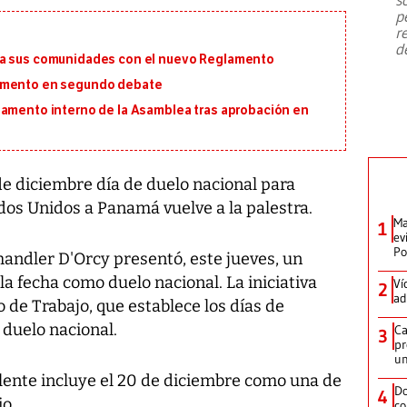
emergencia de gran
...
p
r
d
ra sus comunidades con el nuevo Reglamento
lamento en segundo debate
lamento interno de la Asamblea tras aprobación en
 de diciembre día de duelo nacional para
os Unidos a Panamá vuelve a la palestra.
Ma
1
ev
Po
handler D'Orcy presentó, este jueves, un
la fecha como duelo nacional. La iniciativa
Ví
2
ad
o de Trabajo, que establece los días de
 duelo nacional.
Ca
3
pr
un
lente incluye el 20 de diciembre como una de
Do
4
io.
co