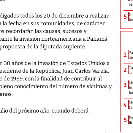
re
Ga
bligados todos los 20 de diciembre a realizar
5
lo
a la fecha en sus comunidades, de carácter
tos recordarán las causas, sucesos y
urante la invasión norteamericana a Panamá
 propuesta de la diputada suplente.
Pa
1
de
 30 años de la invasión de Estados Unidos a
Ca
2
sidente de la República, Juan Carlos Varela,
ca
de 1989, con la finalidad de contribuir al
M
3
l pleno conocimiento del número de víctimas y
bu
fo
anos.
Mo
4
Co
julio del próximo año, cuando deberá
Pa
5
fi