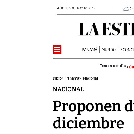
MIÉRCOLES 05 AGOSTO 2026
24
PANAMÁ
MUNDO
ECONO
Úl
Inicio
>
Panamá
>
Nacional
NACIONAL
Proponen du
diciembre