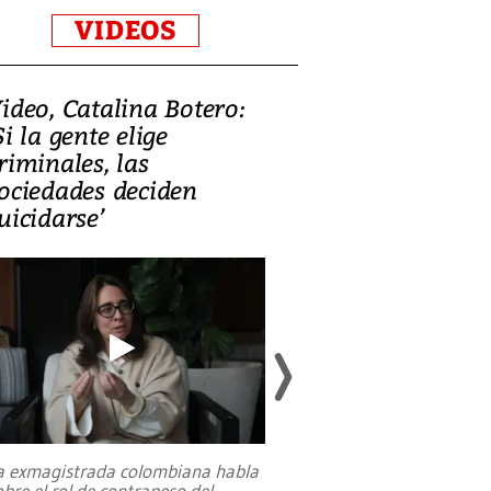
VIDEOS
ideo, Catalina Botero:
Video: Lula la
Si la gente elige
candidatura 
riminales, las
promesas de i
ociedades deciden
en defensa, ed
uicidarse’
tierras raras
a exmagistrada colombiana habla
Entre recuerdos y es
obre el rol de contrapeso del
referencias hacia sus