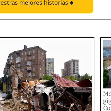
estras mejores historias
Mo
gi
Co