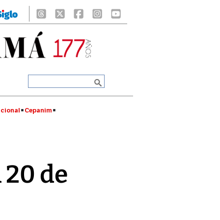
cional
Cepanim
 20 de