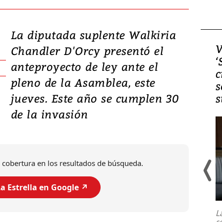
La diputada suplente Walkiria
Video, Japón: Terremoto
V
Chandler D'Orcy presentó el
deja heridos y graves
‘
anteproyecto de ley ante el
daños en Kumamoto
c
pleno de la Asamblea, este
s
jueves. Este año se cumplen 30
s
de la invasión
 cobertura en los resultados de búsqueda.
a Estrella en Google ↗️
Un fuerte terremoto de magnitud
7,1 se registró este martes 28 de
julio en la prefectura de Kumamoto,
L
al sur de Japón, provocando una
s