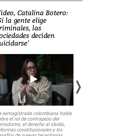
ideo, Catalina Botero:
Video: Lula la
Si la gente elige
candidatura 
riminales, las
promesas de i
ociedades deciden
en defensa, ed
uicidarse’
tierras raras
a exmagistrada colombiana habla
Entre recuerdos y es
obre el rol de contrapeso del
referencias hacia sus
eriodismo, el derecho al olvido,
presidente de Brasil,
eformas constitucionales y los
da Silva, oficializó 
esafíos de nuevas tecnologías
...
candidatura
...