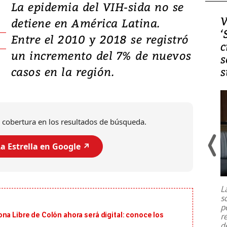
La epidemia del VIH-sida no se
Video, Japón: Terremoto
V
detiene en América Latina.
deja heridos y graves
‘
Entre el 2010 y 2018 se registró
daños en Kumamoto
c
un incremento del 7% de nuevos
s
casos en la región.
s
 cobertura en los resultados de búsqueda.
a Estrella en Google ↗️
Un fuerte terremoto de magnitud
7,1 se registró este martes 28 de
julio en la prefectura de Kumamoto,
L
al sur de Japón, provocando una
s
emergencia de gran
...
p
na Libre de Colón ahora será digital: conoce los
r
d