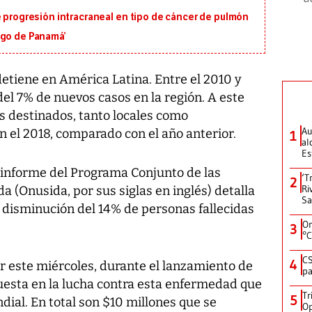
e progresión intracraneal en tipo de cáncer de pulmón
igo de Panamá’
etiene en América Latina. Entre el 2010 y
el 7% de nuevos casos en la región. A este
s destinados, tanto locales como
Au
 el 2018, comparado con el año anterior.
1
al
Es
n informe del Programa Conjunto de las
‘T
2
Ri
a (Onusida, por sus siglas en inglés) detalla
Sa
disminución del 14% de personas fallecidas
On
3
°C
CS
4
r este miércoles, durante el lanzamiento de
pa
uesta en la lucha contra esta enfermedad que
Tr
5
dial. En total son $10 millones que se
Op