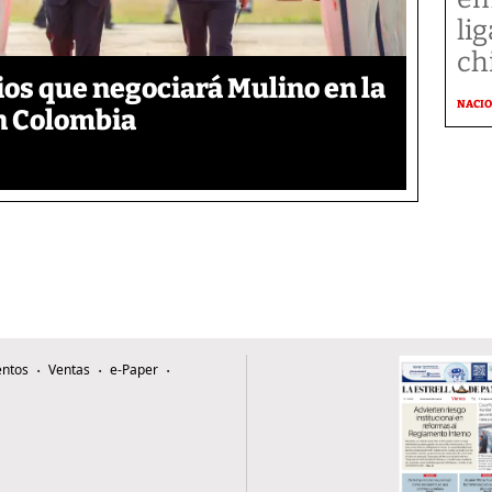
li
ch
ios que negociará Mulino en la
NACI
n Colombia
ntos
Ventas
e-Paper