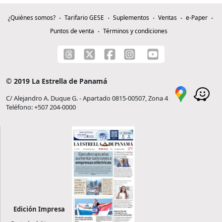
¿Quiénes somos?
Tarifario GESE
Suplementos
Ventas
e-Paper
Puntos de venta
Términos y condiciones
© 2019 La Estrella de Panamá
C/ Alejandro A. Duque G. - Apartado 0815-00507, Zona 4
Teléfono: +507 204-0000
Edición Impresa