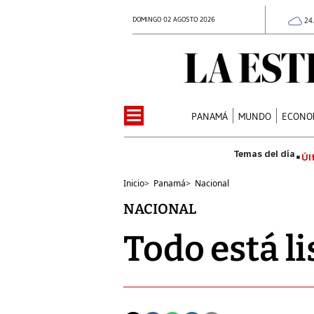
DOMINGO 02 AGOSTO 2026
24
PANAMÁ
MUNDO
ECONO
Úl
Inicio
>
Panamá
>
Nacional
NACIONAL
Todo está l