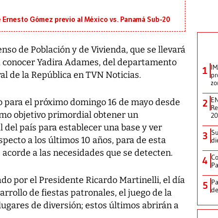
 de Ernesto Gómez previo al México vs. Panamá Sub-20
Censo de Población y de Vivienda, que se llevará
io a conocer Yadira Adames, del departamento
IM
1
al de la República en TVN Noticias.
pr
zo
EN
o para el próximo domingo 16 de mayo desde
2
Re
como objetivo primordial obtener un
2
l del país para establecer una base y ver
Su
3
pecto a los últimos 10 años, para de esta
di
 acorde a las necesidades que se detecten.
Co
4
Pa
do por el Presidente Ricardo Martinelli, el día
Pa
5
de
arrollo de fiestas patronales, el juego de la
 lugares de diversión; estos últimos abrirán a