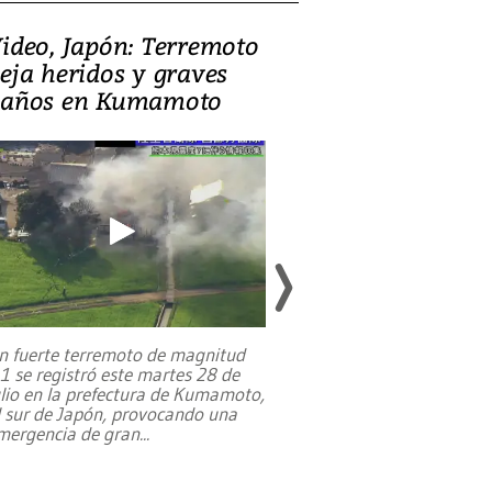
ideo, Japón: Terremoto
Israel regala 
eja heridos y graves
nueva embaja
años en Kumamoto
Jerusalén sob
familias pales
n fuerte terremoto de magnitud
,1 se registró este martes 28 de
Estados Unidos ha a
ulio en la prefectura de Kumamoto,
un dólar y durante 9
l sur de Japón, provocando una
el terreno para su 
mergencia de gran
...
en Jerusalén Oeste, 
perteneció hasta
...