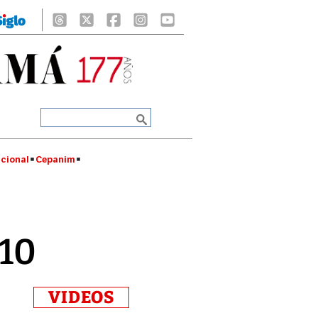
cional
Cepanim
010
VIDEOS