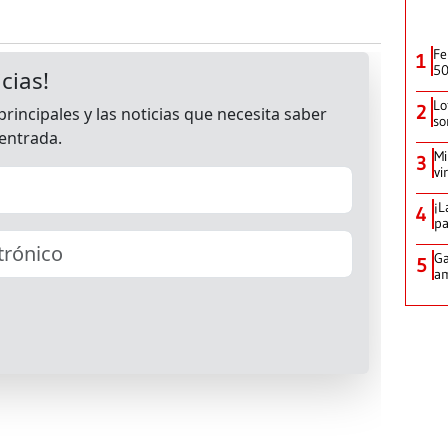
Fe
1
50
Lo
2
so
Mi
3
vi
¡L
4
pa
Ga
5
am