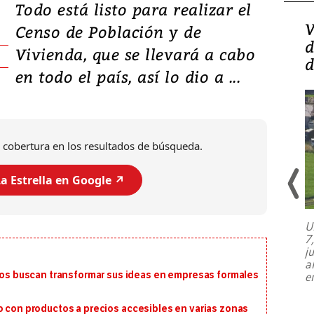
Todo está listo para realizar el
Isidro Carbonell,
V
Censo de Población y de
director de la Lotería:
d
Vivienda, que se llevará a cabo
‘Vamos a ser más
d
en todo el país, así lo dio a ...
transparentes, tengan fe
 cobertura en los resultados de búsqueda.
a Estrella en Google ↗️
U
7
El director de la Lotería Nacional de
j
Beneficencia habla de la lotería
a
clandestina, auditorías internas y su
 buscan transformar sus ideas en empresas formales
e
plan para modernizar la institución
o con productos a precios accesibles en varias zonas