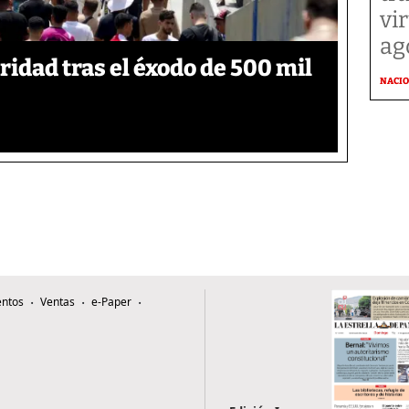
vi
ag
ridad tras el éxodo de 500 mil
NACI
ntos
Ventas
e-Paper