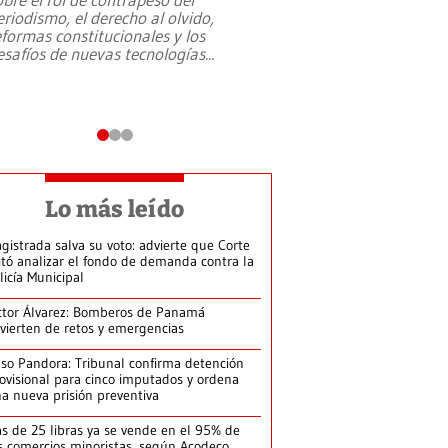
eriodismo, el derecho al olvido,
presidente de Brasil,
eformas constitucionales y los
da Silva, oficializó 
esafíos de nuevas tecnologías
...
candidatura
...
Lo más leído
gistrada salva su voto: advierte que Corte
itó analizar el fondo de demanda contra la
licía Municipal
ctor Álvarez: Bomberos de Panamá
vierten de retos y emergencias
so Pandora: Tribunal confirma detención
ovisional para cinco imputados y ordena
a nueva prisión preventiva
s de 25 libras ya se vende en el 95% de
s comercios minoristas, según Acodeco