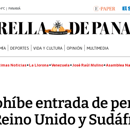
.4°C | PANAMÁ
MÍA
DEPORTES
VIDA Y CULTURA
OPINIÓN
MULTIMEDIA
timas Noticias
La Llorona
Venezuela
José Raúl Mulino
Asamblea Na
híbe entrada de p
eino Unido y Sudáf