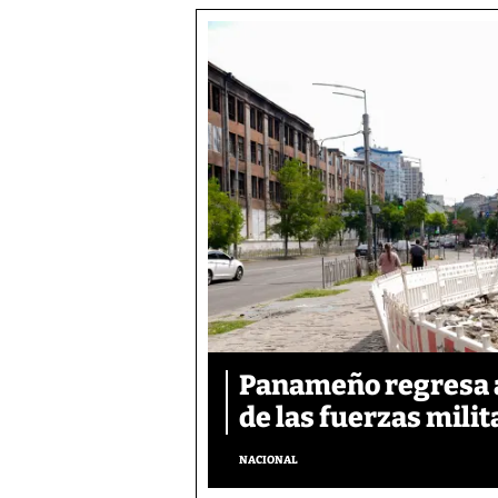
Panameño regresa al
de las fuerzas mili
NACIONAL