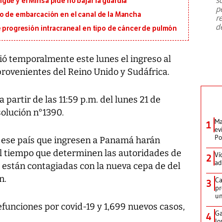
ue y el Minsa pide no bajar la guardia
emergencia de gran
...
p
io de embarcación en el canal de la Mancha
r
d
e progresión intracraneal en tipo de cáncer de pulmón
ó temporalmente este lunes el ingreso al
provenientes del Reino Unido y Sudáfrica.
partir de las 11:59 p.m. del lunes 21 de
solución n°1390.
Ma
1
ev
Po
 ese país que ingresen a Panamá harán
el tiempo que determinen las autoridades de
Ví
2
ad
 están contagiadas con la nueva cepa de del
n.
Ca
3
pr
un
funciones por covid-19 y 1,699 nuevos casos,
Ga
4
lo