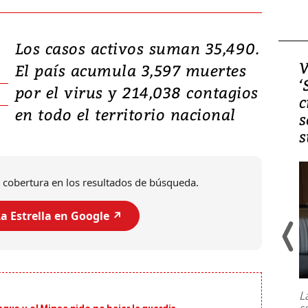
Los casos activos suman 35,490.
Video, Japón: Terremoto
V
El país acumula 3,597 muertes
deja heridos y graves
‘
por el virus y 214,038 contagios
daños en Kumamoto
c
en todo el territorio nacional
s
s
 cobertura en los resultados de búsqueda.
a Estrella en Google ↗️
Un fuerte terremoto de magnitud
7,1 se registró este martes 28 de
julio en la prefectura de Kumamoto,
L
al sur de Japón, provocando una
s