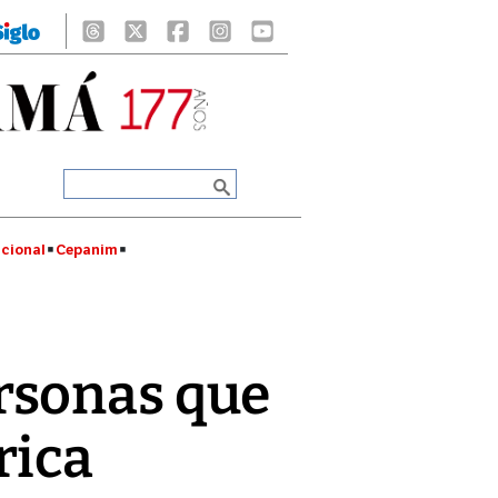
cional
Cepanim
ersonas que
rica