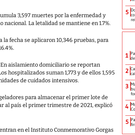
Do
5
 acumula 3,597 muertes por la enfermedad y
co
re
io nacional. La letalidad se mantiene en 1.7%.
a la fecha se aplicaron 10,346 pruebas, para
16.4%.
Pa
1
de
 En aislamiento domiciliario se reportan
Ca
2
Los hospitalizados suman 1,773 y de ellos 1,595
ca
nidades de cuidados intensivos.
M
3
bu
fo
ngeladores para almacenar el primer lote de
Mo
r al país el primer trimestre de 2021, explicó
4
Co
Pa
5
fi
entran en el Instituto Conmemorativo Gorgas