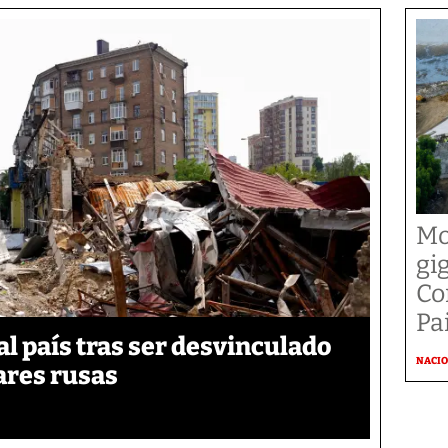
Mo
gi
Co
Pai
 país tras ser desvinculado
NACI
tares rusas