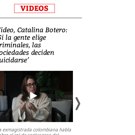
VIDEOS
ideo, Catalina Botero:
Video: Lula la
Si la gente elige
candidatura 
riminales, las
promesas de i
ociedades deciden
en defensa, ed
uicidarse’
tierras raras
a exmagistrada colombiana habla
Entre recuerdos y es
obre el rol de contrapeso del
referencias hacia sus