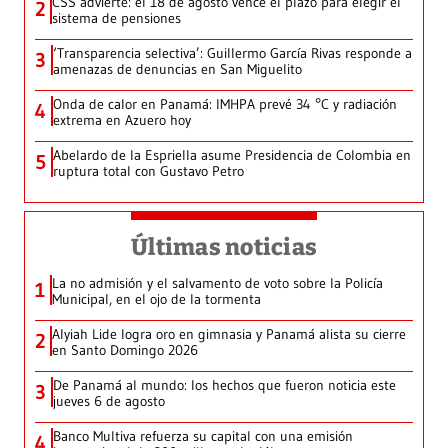
CSS advierte: el 18 de agosto vence el plazo para elegir el
2
sistema de pensiones
‘Transparencia selectiva’: Guillermo García Rivas responde a
3
amenazas de denuncias en San Miguelito
Onda de calor en Panamá: IMHPA prevé 34 °C y radiación
4
extrema en Azuero hoy
Abelardo de la Espriella asume Presidencia de Colombia en
5
ruptura total con Gustavo Petro
Últimas noticias
La no admisión y el salvamento de voto sobre la Policía
1
Municipal, en el ojo de la tormenta
Alyiah Lide logra oro en gimnasia y Panamá alista su cierre
2
en Santo Domingo 2026
De Panamá al mundo: los hechos que fueron noticia este
3
jueves 6 de agosto
Banco Multiva refuerza su capital con una emisión
4