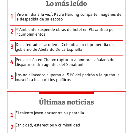
Lo más leído
‘Vivo un día a la vez’: Kayra Harding comparte imágenes de
1
la despedida de su esposo
MiAmbiente suspende obras de hotel en Playa Bijao por
2
incumplimientos
Dos atentados sacuden a Colombia en el primer día de
3
gobierno de Abelardo De La Espriella
Persecución en Chepo: capturan a hombre señalado de
4
disparar contra agentes del Senafront
Los no alineados superan el 51% del padrón y le quitan la
5
mayoría a los partidos políticos
Últimas noticias
El talento joven encuentra su pantalla​
1
Etnicidad, estereotipo y criminalidad
2