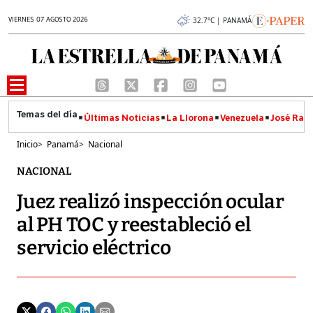
VIERNES 07 AGOSTO 2026
32.7°C | PANAMÁ
Últimas Noticias
La Llorona
Venezuela
José Raúl
Inicio
>
Panamá
>
Nacional
NACIONAL
Juez realizó inspección ocular
al PH TOC y reestableció el
servicio eléctrico