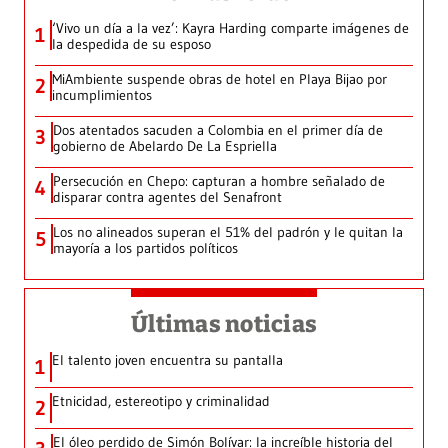
‘Vivo un día a la vez’: Kayra Harding comparte imágenes de
1
la despedida de su esposo
MiAmbiente suspende obras de hotel en Playa Bijao por
2
incumplimientos
Dos atentados sacuden a Colombia en el primer día de
3
gobierno de Abelardo De La Espriella
Persecución en Chepo: capturan a hombre señalado de
4
disparar contra agentes del Senafront
Los no alineados superan el 51% del padrón y le quitan la
5
mayoría a los partidos políticos
Últimas noticias
El talento joven encuentra su pantalla​
1
Etnicidad, estereotipo y criminalidad
2
El óleo perdido de Simón Bolívar: la increíble historia del