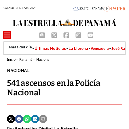
SÁBADO 08 AGOSTO 2026
25.7°C | PANAMÁ
Últimas Noticias
La Llorona
Venezuela
José Raúl
Inicio
>
Panamá
>
Nacional
NACIONAL
541 ascensos en la Policía
Nacional