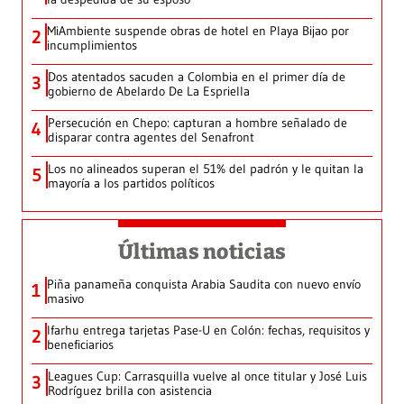
MiAmbiente suspende obras de hotel en Playa Bijao por
2
incumplimientos
Dos atentados sacuden a Colombia en el primer día de
3
gobierno de Abelardo De La Espriella
Persecución en Chepo: capturan a hombre señalado de
4
disparar contra agentes del Senafront
Los no alineados superan el 51% del padrón y le quitan la
5
mayoría a los partidos políticos
Últimas noticias
Piña panameña conquista Arabia Saudita con nuevo envío
1
masivo
Ifarhu entrega tarjetas Pase-U en Colón: fechas, requisitos y
2
beneficiarios
Leagues Cup: Carrasquilla vuelve al once titular y José Luis
3
Rodríguez brilla con asistencia