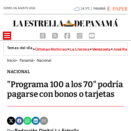
JUEVES 06 AGOSTO 2026
24.3°C | PANAMÁ
Últimas Noticias
La Llorona
Venezuela
José Raúl
Inicio
>
Panamá
>
Nacional
NACIONAL
"Programa 100 a los 70" podría
pagarse con bonos o tarjetas