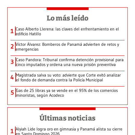
Lo más leído
Caso Alberto Llerena: las claves del enfrentamiento en el
1
edificio Hatillo
Víctor Álvarez: Bomberos de Panamá advierten de retos y
2
emergencias
Caso Pandora: Tribunal confirma detención provisional para
3
cinco imputados y ordena una nueva prisión preventiva
Magistrada salva su voto: advierte que Corte evitó analizar
4
el fondo de demanda contra la Policía Municipal
Gas de 25 libras ya se vende en el 95% de los comercios
5
minoristas, según Acodeco
Últimas noticias
Alyiah Lide logra oro en gimnasia y Panamá alista su cierre
1
en Santo Domingo 2026