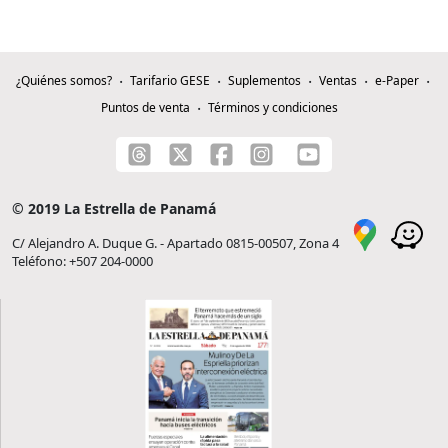
¿Quiénes somos?
Tarifario GESE
Suplementos
Ventas
e-Paper
Puntos de venta
Términos y condiciones
© 2019 La Estrella de Panamá
C/ Alejandro A. Duque G. - Apartado 0815-00507, Zona 4
Teléfono: +507 204-0000