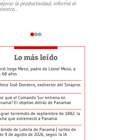
ejorar la productividad, informó el
periodismo, el derech
inistro
...
reformas constitucio
desafíos de nuevas t
Lo más leído
rió Jorge Messi, padre de Lionel Messi, a
s 68 años
llece José Donderis, exdirector del Sinaproc
or qué el Comando Sur entrena en
namá? El objetivo detrás de Panamax
 gran terremoto de septiembre de 1882: la
che que estremeció a Panamá
rámide de Lotería de Panamá | sorteo de
te 9 de agosto de 2026, según la IA