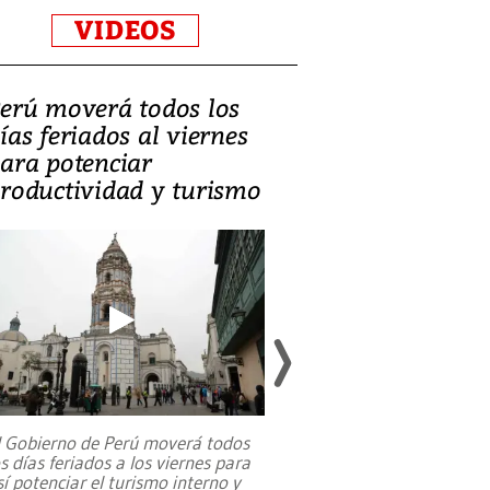
VIDEOS
erú moverá todos los
Video, Catalin
ías feriados al viernes
‘Si la gente el
ara potenciar
criminales, la
roductividad y turismo
sociedades de
suicidarse’
l Gobierno de Perú moverá todos
os días feriados a los viernes para
La exmagistrada co
sí potenciar el turismo interno y
sobre el rol de contr