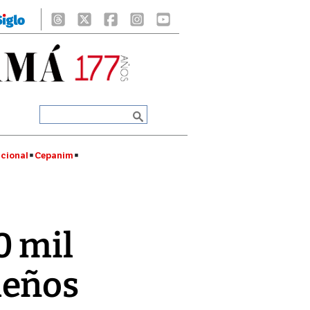
cional
Cepanim
0 mil
meños