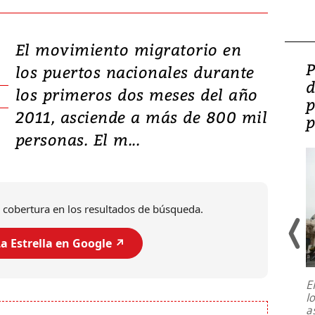
El movimiento migratorio en
Video: Lula lanza su
P
los puertos nacionales durante
candidatura con
d
los primeros dos meses del año
promesas de inversión
p
2011, asciende a más de 800 mil
en defensa, educación y
p
personas. El m...
tierras raras
 cobertura en los resultados de búsqueda.
a Estrella en Google ↗️
E
l
Entre recuerdos y escuetas
a
referencias hacia sus adversarios, el