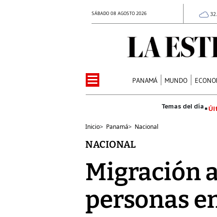
SÁBADO 08 AGOSTO 2026
32
PANAMÁ
MUNDO
ECONO
Úl
Inicio
>
Panamá
>
Nacional
NACIONAL
Migración a
personas e