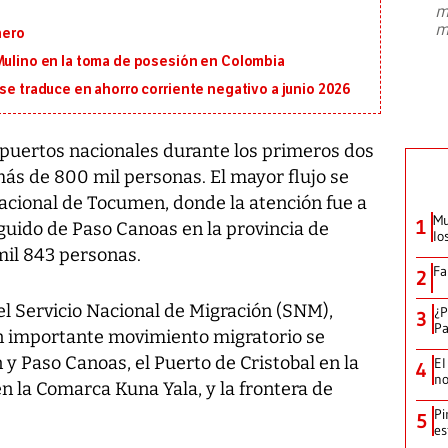
m
presidente de Brasil, Luiz Inácio Lula
m
nero
da Silva, oficializó este domingo su
candidatura
...
 Mulino en la toma de posesión en Colombia
 se traduce en ahorro corriente negativo a junio 2026
 puertos nacionales durante los primeros dos
más de 800 mil personas. El mayor flujo se
nacional de Tocumen, donde la atención fue a
Mu
1
guido de Paso Canoas en la provincia de
lo
mil 843 personas.
Fa
2
el Servicio Nacional de Migración (SNM),
¿P
3
Pa
on importante movimiento migratorio se
Paso Canoas, el Puerto de Cristobal en la
El
4
no
en la Comarca Kuna Yala, y la frontera de
Pi
5
es