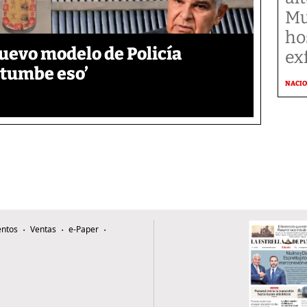
Mu
ho
uevo modelo de Policía
ex
e tumbe eso’
NACI
ntos
Ventas
e-Paper