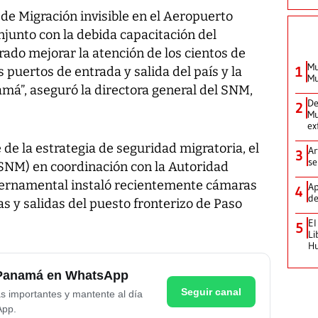
de Migración invisible en el Aeropuerto
junto con la debida capacitación del
grado mejorar la atención de los cientos de
Mu
1
s puertos de entrada y salida del país y la
Mu
má”, aseguró la directora general del SNM,
De
2
Mu
ex
e la estrategia de seguridad migratoria, el
Ar
3
se
(SNM) en coordinación con la Autoridad
bernamental instaló recientemente cámaras
Ap
4
de
as y salidas del puesto fronterizo de Paso
El
5
Li
H
e Panamá en WhatsApp
Seguir canal
as importantes y mantente al día
App.