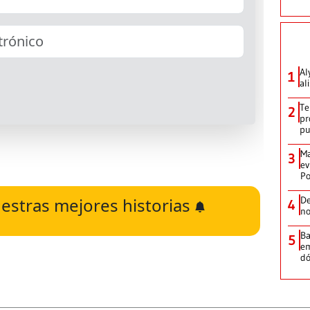
Al
1
al
Te
2
pr
p
Ma
3
ev
Po
estras mejores historias
De
4
no
Ba
5
em
dó