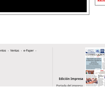
NACI
ntos
Ventas
e-Paper
Edición Impresa
Portada del impreso
del 6 de agosto de
2026
0507, Zona 4