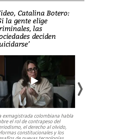
ideo, Catalina Botero:
Video: Lula la
Si la gente elige
candidatura 
riminales, las
promesas de i
ociedades deciden
en defensa, ed
uicidarse’
tierras raras
a exmagistrada colombiana habla
Entre recuerdos y es
obre el rol de contrapeso del
referencias hacia sus
eriodismo, el derecho al olvido,
presidente de Brasil,
eformas constitucionales y los
da Silva, oficializó 
esafíos de nuevas tecnologías
...
candidatura
...