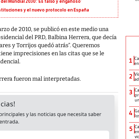
l del Mundial 2030: ‘Es falso y engañoso’
ustituciones y el nuevo protocolo en España
arzo de 2010, se publicó en este medio una
esidencial del PRD, Balbina Herrera, que decía
ares y Torrijos quedó atrás”. Queremos
iene imprecisiones en las citas que se le
Ca
1
idencial.
en
Ví
2
rrera fueron mal interpretadas.
ad
Ca
3
pr
un
Ga
4
lo
Ca
5
en
vi