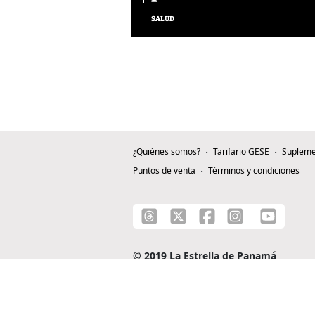
SALUD
¿Quiénes somos?
Tarifario GESE
Supleme
Puntos de venta
Términos y condiciones
© 2019 La Estrella de Panamá
C/ Alejandro A. Duque G. - Apartado 0815-0
Teléfono: +507 204-0000