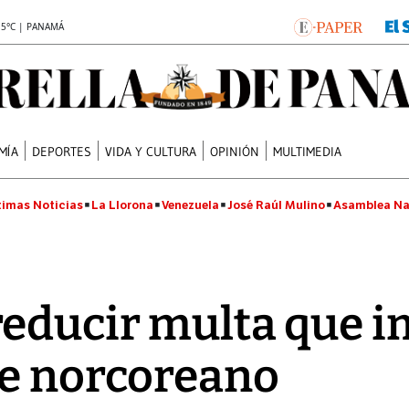
.5°C | PANAMÁ
MÍA
DEPORTES
VIDA Y CULTURA
OPINIÓN
MULTIMEDIA
timas Noticias
La Llorona
Venezuela
José Raúl Mulino
Asamblea Na
reducir multa que 
ue norcoreano