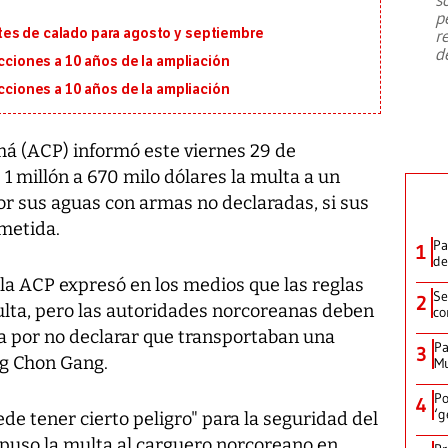
emergencia de gran
...
p
tes de calado para agosto y septiembre
r
d
ecciones a 10 años de la ampliación
ecciones a 10 años de la ampliación
á (ACP) informó este viernes 29 de
 millón a 670 milo dólares la multa a un
or sus aguas con armas no declaradas, si sus
ometida.
Pa
1
de
la ACP expresó en los medios que las reglas
Se
2
ulta, pero las autoridades norcoreanas deben
co
a por no declarar que transportaban una
Pa
3
ng Chon Gang.
Mu
Po
4
‘g
de tener cierto peligro" para la seguridad del
mpuso la multa al carguero norcoreano en