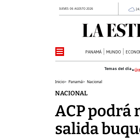
JUEVES 06 AGOSTO 2026
24
PANAMÁ
MUNDO
ECONO
Úl
Inicio
>
Panamá
>
Nacional
NACIONAL
ACP podrá 
salida buq