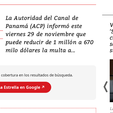
La Autoridad del Canal de
Video, Japón: Terremoto
V
Panamá (ACP) informó este
deja heridos y graves
‘
viernes 29 de noviembre que
daños en Kumamoto
c
puede reducir de 1 millón a 670
s
milo dólares la multa a...
s
 cobertura en los resultados de búsqueda.
a Estrella en Google ↗️
Un fuerte terremoto de magnitud
7,1 se registró este martes 28 de
julio en la prefectura de Kumamoto,
L
al sur de Japón, provocando una
s