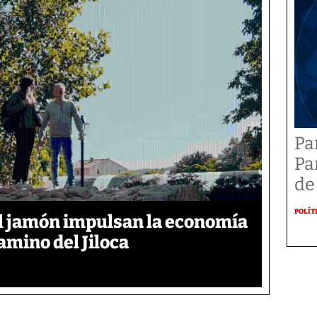
Pa
Pa
de
POLÍT
y el jamón impulsan la economía
amino del Jiloca