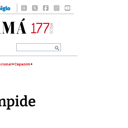
cional
Cepanim
impide