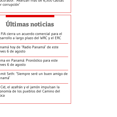
ocurador: ‘Avanzan más de 6,500 causas
r corrupción’
Últimas noticias
 FIA cierra un acuerdo comercial para el
sarrollo a largo plazo del WRC y el ERC
namá hoy de ‘Radio Panamá’ de este
eves 6 de agosto
ima en Panamá: Pronóstico para este
eves 6 de agosto
mit Seth: ‘Siempre seré un buen amigo de
anamá’
 Cid, el azafrán y el jamón impulsan la
onomía de los pueblos del Camino del
loca