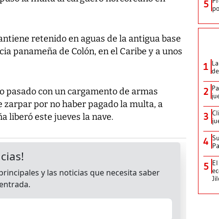
Pr
5
po
ntiene retenido en aguas de la antigua base
cia panameña de Colón, en el Caribe y a unos
La
1
de
Pa
2
ulio pasado con un cargamento de armas
ju
 zarpar por no haber pagado la multa, a
Cl
3
a liberó este jueves la nave.
ju
Su
4
P
El
5
ec
Ji