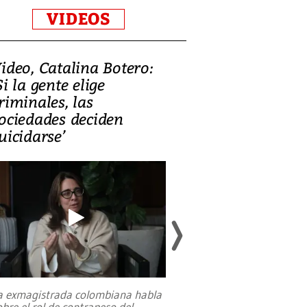
VIDEOS
ideo, Catalina Botero:
Video: Lula la
Si la gente elige
candidatura 
riminales, las
promesas de i
ociedades deciden
en defensa, ed
uicidarse’
tierras raras
a exmagistrada colombiana habla
Entre recuerdos y es
obre el rol de contrapeso del
referencias hacia sus