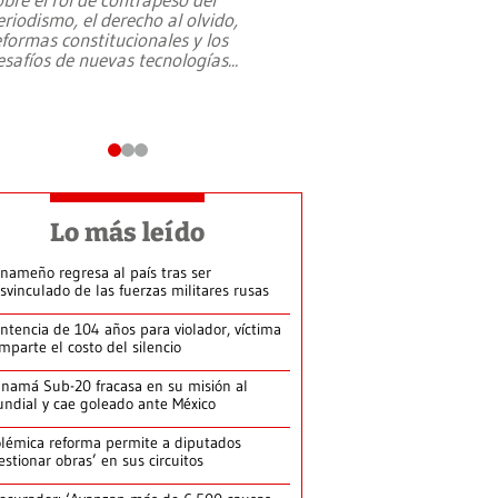
eriodismo, el derecho al olvido,
presidente de Brasil,
eformas constitucionales y los
da Silva, oficializó 
esafíos de nuevas tecnologías
...
candidatura
...
Lo más leído
nameño regresa al país tras ser
svinculado de las fuerzas militares rusas
ntencia de 104 años para violador, víctima
mparte el costo del silencio
namá Sub-20 fracasa en su misión al
ndial y cae goleado ante México
lémica reforma permite a diputados
estionar obras’ en sus circuitos