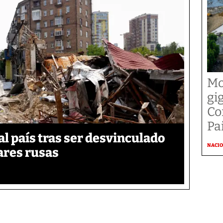
Mo
gi
Co
Pai
 país tras ser desvinculado
NACI
tares rusas