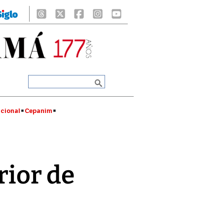
cional
Cepanim
rior de