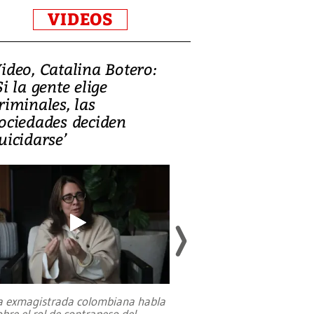
VIDEOS
ideo, Catalina Botero:
Video: Lula la
Si la gente elige
candidatura 
riminales, las
promesas de i
ociedades deciden
en defensa, ed
uicidarse’
tierras raras
a exmagistrada colombiana habla
Entre recuerdos y es
obre el rol de contrapeso del
referencias hacia sus