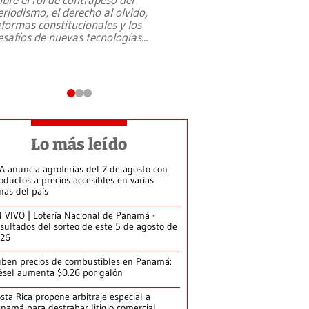
eriodismo, el derecho al olvido,
presidente de Brasil,
eformas constitucionales y los
da Silva, oficializó 
esafíos de nuevas tecnologías
...
candidatura
...
Lo más leído
A anuncia agroferias del 7 de agosto con
oductos a precios accesibles en varias
nas del país
 VIVO | Lotería Nacional de Panamá -
sultados del sorteo de este 5 de agosto de
026
ben precios de combustibles en Panamá:
ésel aumenta $0.26 por galón
sta Rica propone arbitraje especial a
namá para destrabar litigio comercial