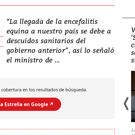
“La llegada de la encefalitis
Video, Japón: Terremoto
V
equina a nuestro país se debe a
deja heridos y graves
‘
descuidos sanitarios del
daños en Kumamoto
c
gobierno anterior”, así lo señaló
s
el ministro de ...
s
 cobertura en los resultados de búsqueda.
a Estrella en Google ↗️
Un fuerte terremoto de magnitud
7,1 se registró este martes 28 de
julio en la prefectura de Kumamoto,
L
al sur de Japón, provocando una
s