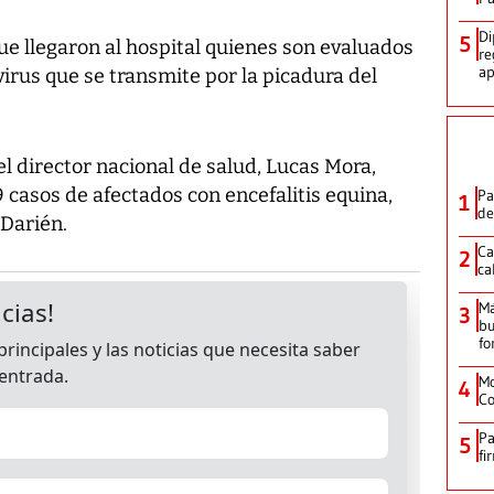
Di
5
ue llegaron al hospital quienes son evaluados
re
ap
irus que se transmite por la picadura del
el director nacional de salud, Lucas Mora,
casos de afectados con encefalitis equina,
Pa
1
de
 Darién.
Ca
2
ca
M
3
bu
fo
Mo
4
Co
Pa
5
fi