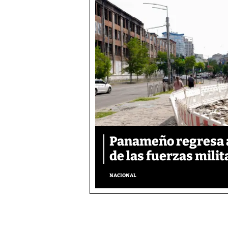
Panameño regresa al
de las fuerzas mili
NACIONAL