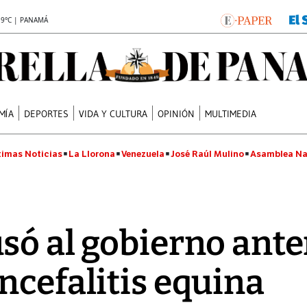
.9°C | PANAMÁ
MÍA
DEPORTES
VIDA Y CULTURA
OPINIÓN
MULTIMEDIA
timas Noticias
La Llorona
Venezuela
José Raúl Mulino
Asamblea Na
só al gobierno ante
ncefalitis equina