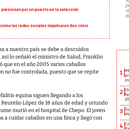
emergencia de gran
...
p
presionan por un puesto en la selección
r
d
: cómo las redes sociales impulsaron dos crisis
ina a nuestro país se debe a descuidos
 así lo señaló el ministro de Salud, Franklin
 que en el año 2005 varios caballos
IM
ón no fue controlada, puesto que se repite
1
pr
zo
EN
2
Re
litis equina siguen llegando a los
2
e Reutelio López de 18 años de edad y oriundo
Su
sume murió en el hospital de Chepo. El joven
3
di
 a cuidar caballos en una finca y llegó con
Co
4
Pa