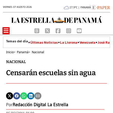
VIERNES 07 AGOSTO 2026
27.9°C | PANAMÁ
Últimas Noticias
La Llorona
Venezuela
José Raúl
Inicio
>
Panamá
>
Nacional
NACIONAL
Censarán escuelas sin agua
Por
Redacción Digital La Estrella