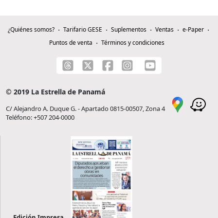
¿Quiénes somos?
Tarifario GESE
Suplementos
Ventas
e-Paper
Puntos de venta
Términos y condiciones
© 2019 La Estrella de Panamá
C/ Alejandro A. Duque G. - Apartado 0815-00507, Zona 4
Teléfono: +507 204-0000
Edición Impresa