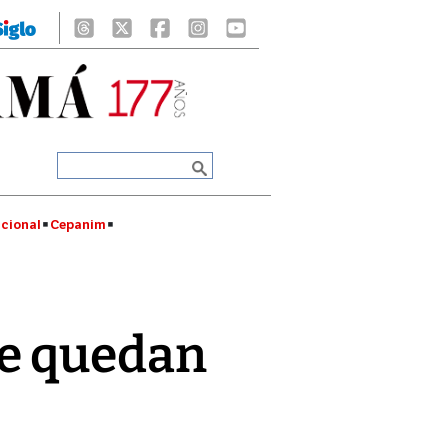
cional
Cepanim
se quedan