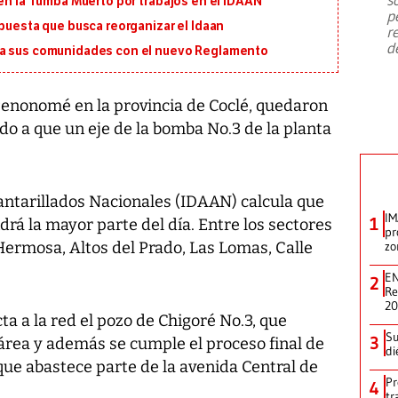
 en la Tumba Muerto por trabajos en el IDAAN
emergencia de gran
...
p
opuesta que busca reorganizar el Idaan
r
d
ra sus comunidades con el nuevo Reglamento
 Penonomé en la provincia de Coclé, quedaron
ido a que un eje de la bomba No.3 de la planta
antarillados Nacionales (IDAAN) calcula que
IM
1
á la mayor parte del día. Entre los sectores
pr
 Hermosa, Altos del Prado, Las Lomas, Calle
zo
EN
2
Re
2
ta a la red el pozo de Chigoré No.3, que
Su
3
área y además se cumple el proceso final de
di
que abastece parte de la avenida Central de
Pr
4
tr