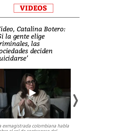
VIDEOS
ideo, Catalina Botero:
Video: Lula la
Si la gente elige
candidatura 
riminales, las
promesas de i
ociedades deciden
en defensa, ed
uicidarse’
tierras raras
a exmagistrada colombiana habla
Entre recuerdos y es
obre el rol de contrapeso del
referencias hacia sus