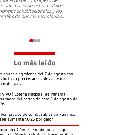
eriodismo, el derecho al olvido,
presidente de Brasil,
eformas constitucionales y los
da Silva, oficializó 
esafíos de nuevas tecnologías
...
candidatura
...
Lo más leído
A anuncia agroferias del 7 de agosto con
oductos a precios accesibles en varias
nas del país
 VIVO | Lotería Nacional de Panamá -
sultados del sorteo de este 5 de agosto de
026
ben precios de combustibles en Panamá:
ésel aumenta $0.26 por galón
ocurador Gómez: ‘En ningún caso que
amita el Ministerio Público hay intocables’