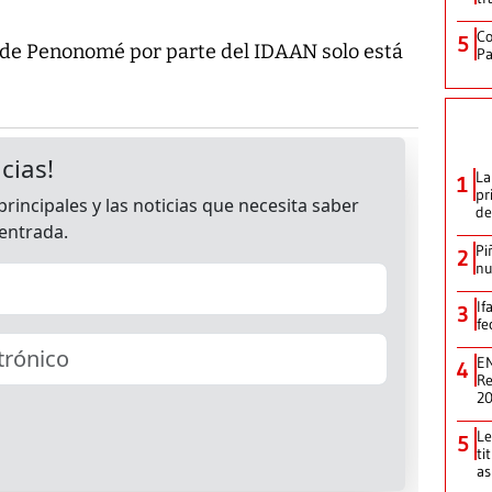
Co
5
d de Penonomé por parte del IDAAN solo está
Pa
La
1
pr
de
Pi
2
nu
If
3
fe
EN
4
Re
2
Le
5
ti
as