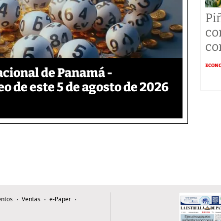
Pi
co
co
ECON
acional de Panamá -
eo de este 5 de agosto de 2026
ntos
Ventas
e-Paper