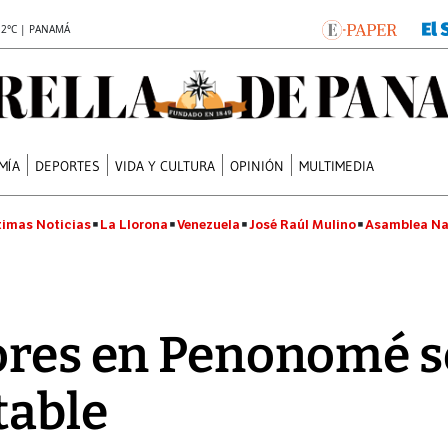
.2°C | PANAMÁ
MÍA
DEPORTES
VIDA Y CULTURA
OPINIÓN
MULTIMEDIA
timas Noticias
La Llorona
Venezuela
José Raúl Mulino
Asamblea Na
tores en Penonomé 
table