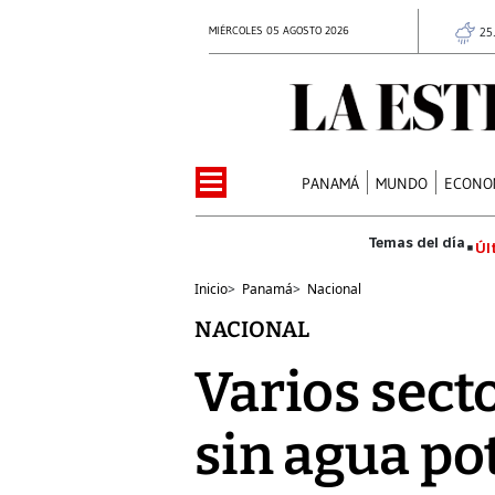
MIÉRCOLES 05 AGOSTO 2026
25
PANAMÁ
MUNDO
ECONO
Úl
Inicio
>
Panamá
>
Nacional
NACIONAL
Varios sec
sin agua po