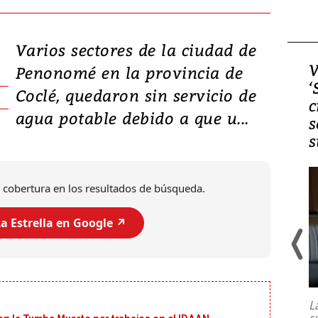
Varios sectores de la ciudad de
Video, Japón: Terremoto
V
Penonomé en la provincia de
deja heridos y graves
‘
Coclé, quedaron sin servicio de
daños en Kumamoto
c
agua potable debido a que u...
s
s
 cobertura en los resultados de búsqueda.
a Estrella en Google ↗️
Un fuerte terremoto de magnitud
7,1 se registró este martes 28 de
julio en la prefectura de Kumamoto,
L
al sur de Japón, provocando una
s