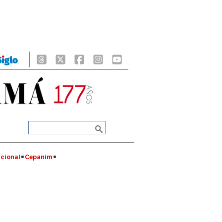
cional
Cepanim