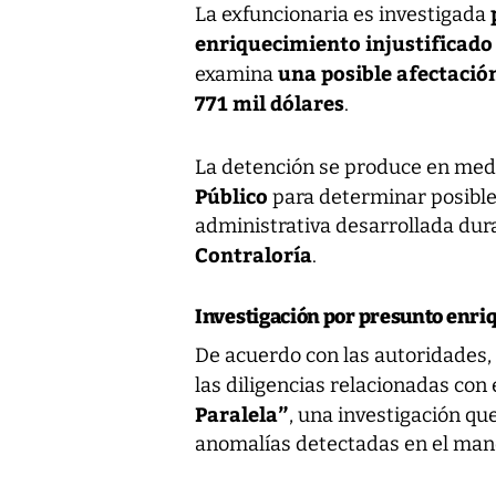
La exfuncionaria es investigada
enriquecimiento injustificad
una posible afectació
examina
771 mil dólares
.
La detención se produce en medi
Público
para determinar posibles
administrativa desarrollada dur
Contraloría
.
Investigación por presunto enri
De acuerdo con las autoridades,
las diligencias relacionadas co
Paralela”
, una investigación qu
anomalías detectadas en el mane