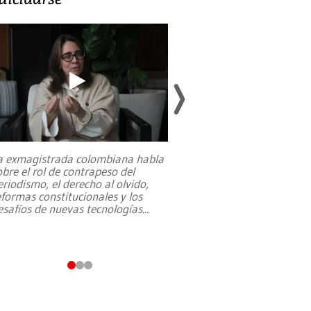
a exmagistrada colombiana habla
Entre recuerdos y es
obre el rol de contrapeso del
referencias hacia sus
eriodismo, el derecho al olvido,
presidente de Brasil,
eformas constitucionales y los
da Silva, oficializó 
esafíos de nuevas tecnologías
...
candidatura
...