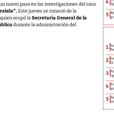
4
 un nuevo paso en las investigaciones del caso
Op
ralela”.
Este jueves se conoció de la
Ab
5
Secretaría General de la
gr
, quien ocupó la
ública
durante la administración del
Su
1
P
Se
2
la
Po
3
‘g
Pr
4
po
Se
5
co