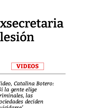
xsecretaria
 lesión
VIDEOS
ideo, Catalina Botero:
Video: Lula la
Si la gente elige
candidatura 
riminales, las
promesas de i
ociedades deciden
en defensa, ed
uicidarse’
tierras raras