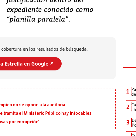
expediente conocido como
“planilla paralela”.
 cobertura en los resultados de búsqueda.
a Estrella en Google ↗️
Pa
1
de
Ca
ímpico no se opone a la auditoría
2
ab
 tramita el Ministerio Público hay intocables’
De
3
sas por corrupción’
Po
Tr