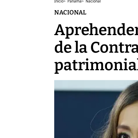
Inicio
>
Panamá
>
Nacional
NACIONAL
Aprehenden 
de la Contr
patrimonial