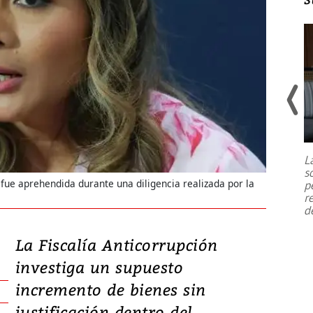
Un fuerte terremoto de magnitud
7,1 se registró este martes 28 de
julio en la prefectura de Kumamoto,
L
al sur de Japón, provocando una
s
emergencia de gran
...
 fue aprehendida durante una diligencia realizada por la
p
r
d
La Fiscalía Anticorrupción
investiga un supuesto
incremento de bienes sin
justificación dentro del