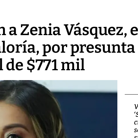
a Zenia Vásquez, e
aloría, por presunta
 de $771 mil
Video, Japón: Terremoto
V
deja heridos y graves
‘
daños en Kumamoto
c
s
s