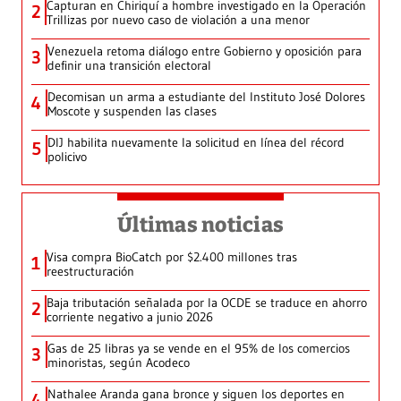
Capturan en Chiriquí a hombre investigado en la Operación
2
Trillizas por nuevo caso de violación a una menor
Venezuela retoma diálogo entre Gobierno y oposición para
3
definir una transición electoral
Decomisan un arma a estudiante del Instituto José Dolores
4
Moscote y suspenden las clases
DIJ habilita nuevamente la solicitud en línea del récord
5
policivo
Últimas noticias
Visa compra BioCatch por $2.400 millones tras
1
reestructuración
Baja tributación señalada por la OCDE se traduce en ahorro
2
corriente negativo a junio 2026
Gas de 25 libras ya se vende en el 95% de los comercios
3
minoristas, según Acodeco
Nathalee Aranda gana bronce y siguen los deportes en
4