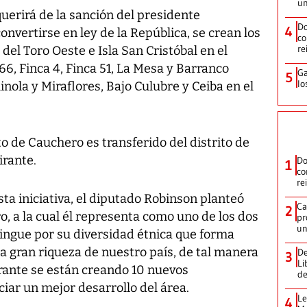
un
uerirá de la sanción del presidente
Do
4
onvertirse en ley de la República, se crean los
co
re
el Toro Oeste e Isla San Cristóbal en el
 66, Finca 4, Finca 51, La Mesa y Barranco
Ga
5
lo
nola y Miraflores, Bajo Culubre y Ceiba en el
o de Cauchero es transferido del distrito de
irante.
Do
1
co
re
sta iniciativa, el diputado Robinson planteó
Ca
2
o, a la cual él representa como uno de los dos
pr
un
stingue por su diversidad étnica que forma
a gran riqueza de nuestro país, de tal manera
De
3
Li
rante se están creando 10 nuevos
de
ciar un mejor desarrollo del área.
Le
4