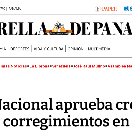
.7°C | PANAMÁ
MÍA
DEPORTES
VIDA Y CULTURA
OPINIÓN
MULTIMEDIA
timas Noticias
La Llorona
Venezuela
José Raúl Mulino
Asamblea Na
cional aprueba cre
 corregimientos en