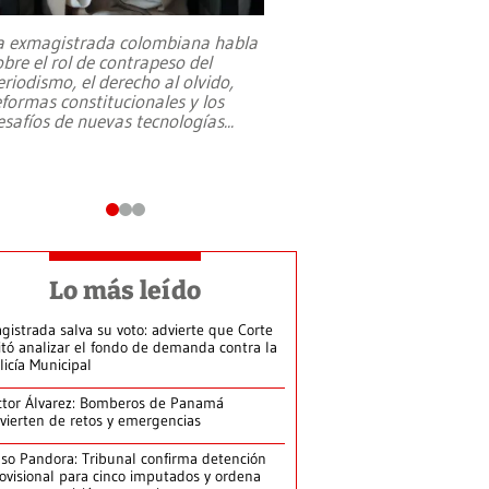
a exmagistrada colombiana habla
Entre recuerdos y es
obre el rol de contrapeso del
referencias hacia sus
eriodismo, el derecho al olvido,
presidente de Brasil,
eformas constitucionales y los
da Silva, oficializó 
esafíos de nuevas tecnologías
...
candidatura
...
Lo más leído
gistrada salva su voto: advierte que Corte
itó analizar el fondo de demanda contra la
licía Municipal
ctor Álvarez: Bomberos de Panamá
vierten de retos y emergencias
so Pandora: Tribunal confirma detención
ovisional para cinco imputados y ordena