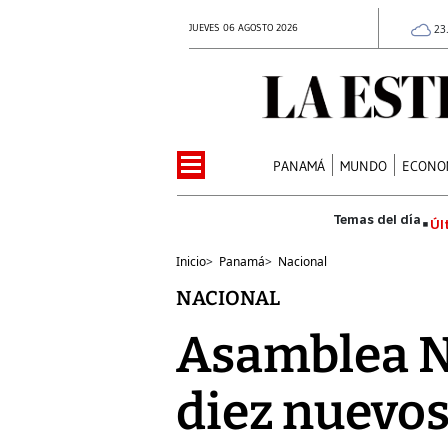
JUEVES 06 AGOSTO 2026
23
PANAMÁ
MUNDO
ECONO
Úl
Inicio
>
Panamá
>
Nacional
NACIONAL
Asamblea Na
diez nuevos