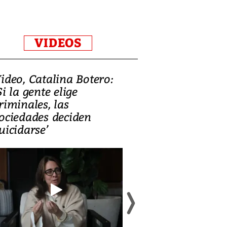
VIDEOS
ideo, Catalina Botero:
Video: Lula la
Si la gente elige
candidatura 
riminales, las
promesas de i
ociedades deciden
en defensa, ed
uicidarse’
tierras raras