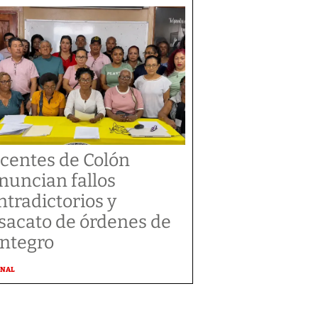
centes de Colón
nuncian fallos
ntradictorios y
sacato de órdenes de
integro
ONAL