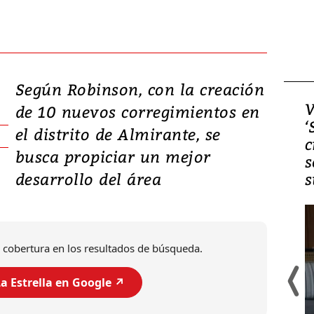
Según Robinson, con la creación
Video, Japón: Terremoto
V
de 10 nuevos corregimientos en
deja heridos y graves
‘
el distrito de Almirante, se
daños en Kumamoto
c
busca propiciar un mejor
s
desarrollo del área
s
 cobertura en los resultados de búsqueda.
a Estrella en Google ↗️
Un fuerte terremoto de magnitud