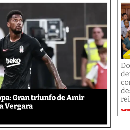
Do
de
co
de
pa: Gran triunfo de Amir
re
ra Vergara
NACI