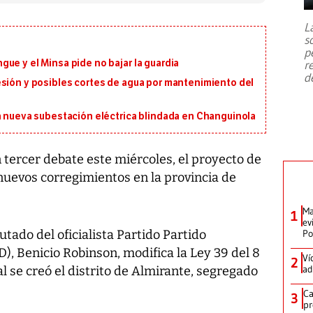
7,1 se registró este martes 28 de
julio en la prefectura de Kumamoto,
L
al sur de Japón, provocando una
s
emergencia de gran
...
p
ue y el Minsa pide no bajar la guardia
r
d
esión y posibles cortes de agua por mantenimiento del
a nueva subestación eléctrica blindada en Changuinola
tercer debate este miércoles, el proyecto de
z nuevos corregimientos en la provincia de
Ma
1
ev
tado del oficialista Partido Partido
Po
, Benicio Robinson, modifica la Ley 39 del 8
Ví
2
ad
l se creó el distrito de Almirante, segregado
Ca
3
pr