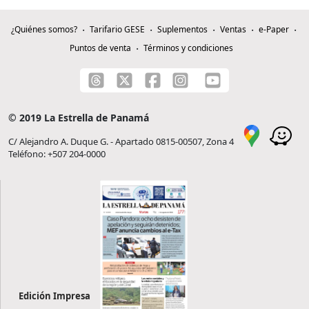
¿Quiénes somos?
Tarifario GESE
Suplementos
Ventas
e-Paper
Puntos de venta
Términos y condiciones
© 2019 La Estrella de Panamá
C/ Alejandro A. Duque G. - Apartado 0815-00507, Zona 4
Teléfono: +507 204-0000
Edición Impresa