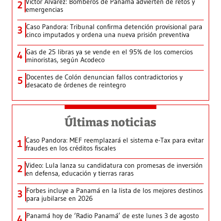
Víctor Álvarez: Bomberos de Panamá advierten de retos y
2
emergencias
Caso Pandora: Tribunal confirma detención provisional para
3
cinco imputados y ordena una nueva prisión preventiva
Gas de 25 libras ya se vende en el 95% de los comercios
4
minoristas, según Acodeco
Docentes de Colón denuncian fallos contradictorios y
5
desacato de órdenes de reintegro
Últimas noticias
Caso Pandora: MEF reemplazará el sistema e-Tax para evitar
1
fraudes en los créditos fiscales
Video: Lula lanza su candidatura con promesas de inversión
2
en defensa, educación y tierras raras
Forbes incluye a Panamá en la lista de los mejores destinos
3
para jubilarse en 2026
Panamá hoy de ‘Radio Panamá’ de este lunes 3 de agosto
4