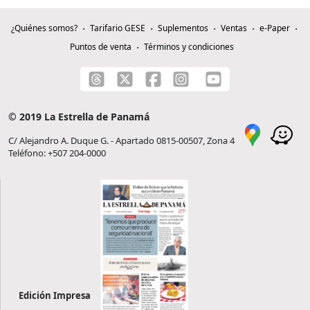
¿Quiénes somos?
Tarifario GESE
Suplementos
Ventas
e-Paper
Puntos de venta
Términos y condiciones
© 2019 La Estrella de Panamá
C/ Alejandro A. Duque G. - Apartado 0815-00507, Zona 4
Teléfono: +507 204-0000
Edición Impresa