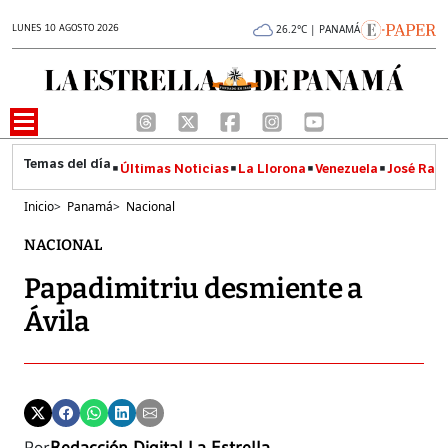
LUNES 10 AGOSTO 2026
26.2°C | PANAMÁ
Últimas Noticias
La Llorona
Venezuela
José Raúl
Inicio
>
Panamá
>
Nacional
NACIONAL
Papadimitriu desmiente a
Ávila