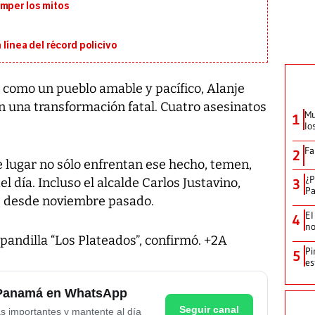
omper los mitos
 línea del récord policivo
como un pueblo amable y pacífico, Alanje
n una transformación fatal. Cuatro asesinatos
Mu
1
lo
Fa
2
se lugar no sólo enfrentan ese hecho, temen,
¿P
l día. Incluso el alcalde Carlos Justavino,
3
Pa
ne desde noviembre pasado.
El
4
no
a pandilla “Los Plateados”, confirmó. +2A
Pi
5
es
e Panamá en WhatsApp
Seguir canal
as importantes y mantente al día