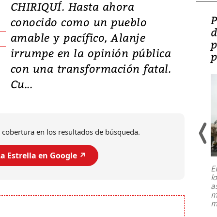
CHIRIQUÍ. Hasta ahora
Video: Lula lanza su
P
conocido como un pueblo
candidatura con
d
amable y pacífico, Alanje
promesas de inversión
p
irrumpe en la opinión pública
en defensa, educación y
p
con una transformación fatal.
tierras raras
Cu...
 cobertura en los resultados de búsqueda.
a Estrella en Google ↗️
E
l
Entre recuerdos y escuetas
a
referencias hacia sus adversarios, el
m
presidente de Brasil, Luiz Inácio Lula
m
da Silva, oficializó este domingo su
candidatura
...