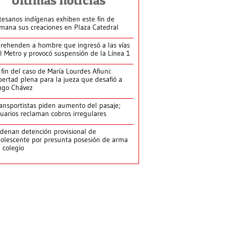
Últimas noticias
tesanos indígenas exhiben este fin de
mana sus creaciones en Plaza Catedral
rehenden a hombre que ingresó a las vías
l Metro y provocó suspensión de la Línea 1
 fin del caso de María Lourdes Afiuni:
bertad plena para la jueza que desafió a
ugo Chávez
ansportistas piden aumento del pasaje;
uarios reclaman cobros irregulares
denan detención provisional de
olescente por presunta posesión de arma
 colegio