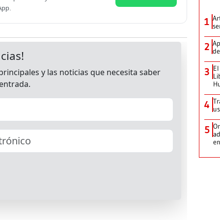
App.
Ar
1
se
Ap
2
de
El
3
Li
H
Tr
4
us
Or
5
ad
en