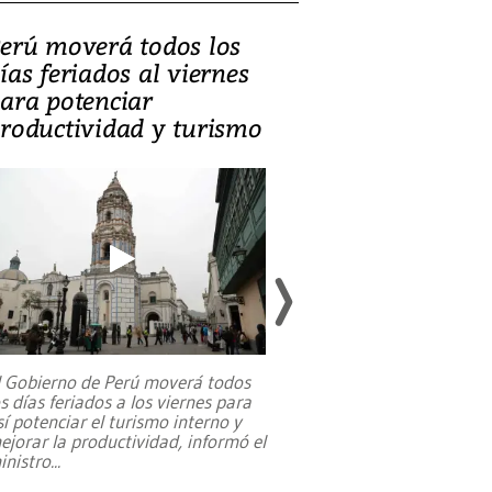
erú moverá todos los
Video, Catalin
ías feriados al viernes
‘Si la gente el
ara potenciar
criminales, la
roductividad y turismo
sociedades de
suicidarse’
l Gobierno de Perú moverá todos
os días feriados a los viernes para
La exmagistrada co
sí potenciar el turismo interno y
sobre el rol de contr
ejorar la productividad, informó el
periodismo, el derech
inistro
...
reformas constitucio
desafíos de nuevas t