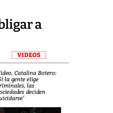
bligar a
VIDEOS
ideo, Catalina Botero:
Video: Lula la
Si la gente elige
candidatura 
riminales, las
promesas de i
ociedades deciden
en defensa, ed
uicidarse’
tierras raras