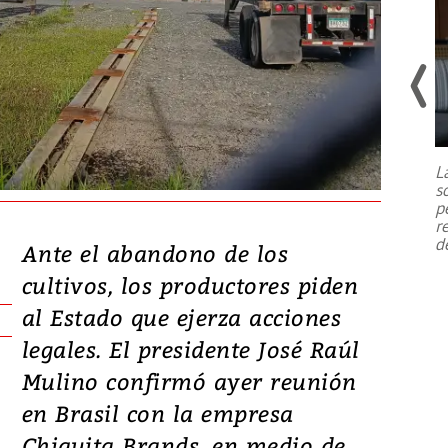
Un fuerte terremoto de magnitud
7,1 se registró este martes 28 de
julio en la prefectura de Kumamoto,
L
al sur de Japón, provocando una
s
emergencia de gran
...
p
r
d
Ante el abandono de los
cultivos, los productores piden
al Estado que ejerza acciones
legales. El presidente José Raúl
Mulino confirmó ayer reunión
en Brasil con la empresa
Chiquita Brands, en medio de