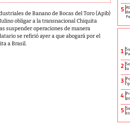
Ab
5
de
dustriales de Banano de Bocas del Toro (Apib)
Pe
Mulino obligar a la transnacional Chiquita
ras suspender operaciones de manera
tario se refirió ayer a que abogará por el
ta a Brasil.
Su
1
P
Se
2
la
Po
3
‘g
Pr
4
po
Se
5
co