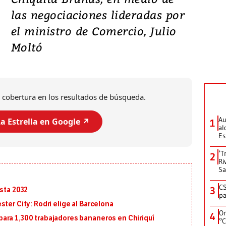
las negociaciones lideradas por
el ministro de Comercio, Julio
Moltó
 cobertura en los resultados de búsqueda.
Au
a Estrella en Google ↗️
1
al
Es
‘T
2
Ri
Sa
CS
3
asta 2032
pa
ter City: Rodri elige al Barcelona
On
4
ara 1,300 trabajadores bananeros en Chiriquí
°C