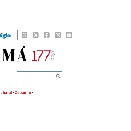
cional
Cepanim