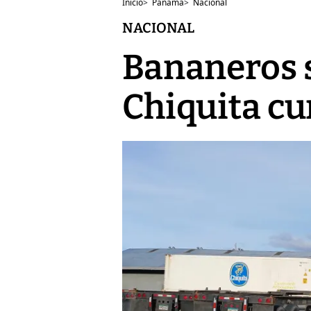
Inicio
>
Panamá
>
Nacional
NACIONAL
Bananeros s
Chiquita cu