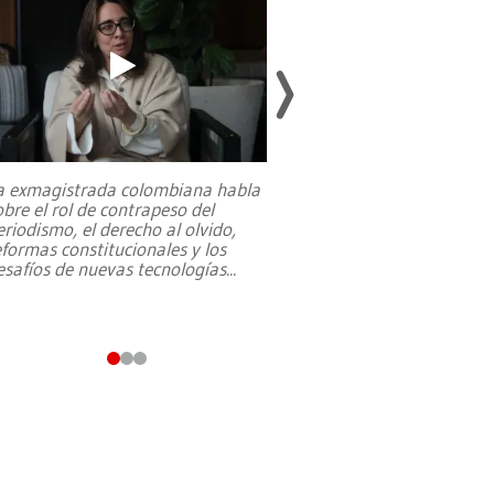
a exmagistrada colombiana habla
Entre recuerdos y es
obre el rol de contrapeso del
referencias hacia sus
eriodismo, el derecho al olvido,
presidente de Brasil,
eformas constitucionales y los
da Silva, oficializó 
esafíos de nuevas tecnologías
...
candidatura
...