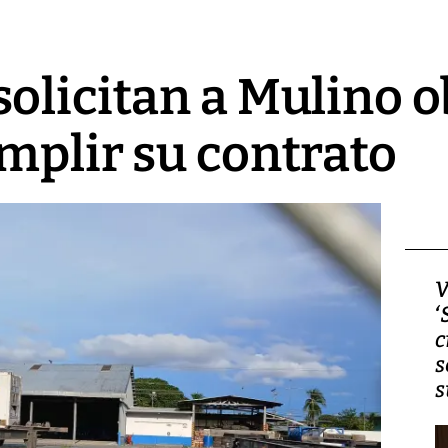
olicitan a Mulino o
mplir su contrato
Video, Japón: Terremoto
V
deja heridos y graves
‘
daños en Kumamoto
c
s
s