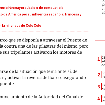
emergencia de gran
...
p
recibirán mayor subsidio de combustible
r
d
o de América por su influencia española, francesa y
on la hinchada de Colo Colo
arco que se disponía a atravesar el Puente de
la contra una de las pilastras del mismo, pero
ue sus tripulantes activaron los motores de
CS
1
ju
de
rse de la situación que tenía ante sí, de
Pr
2
Es
r y activar la reversa del barco, asegurando
 puente.
Pa
3
el
nunciamiento de la Autoridad del Canal de
Pa
4
lo