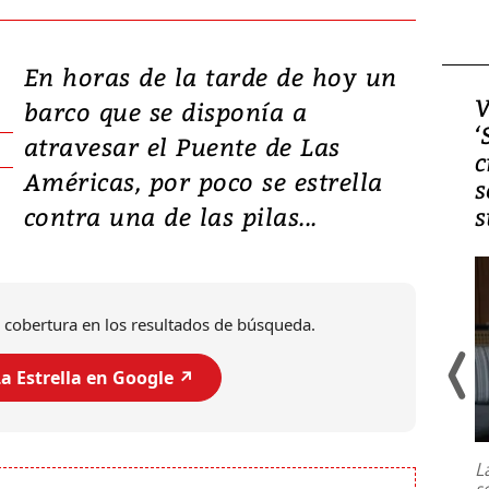
En horas de la tarde de hoy un
Video, Japón: Terremoto
V
barco que se disponía a
deja heridos y graves
‘
atravesar el Puente de Las
daños en Kumamoto
c
Américas, por poco se estrella
s
contra una de las pilas...
s
 cobertura en los resultados de búsqueda.
a Estrella en Google ↗️
Un fuerte terremoto de magnitud
7,1 se registró este martes 28 de
julio en la prefectura de Kumamoto,
L
al sur de Japón, provocando una
s