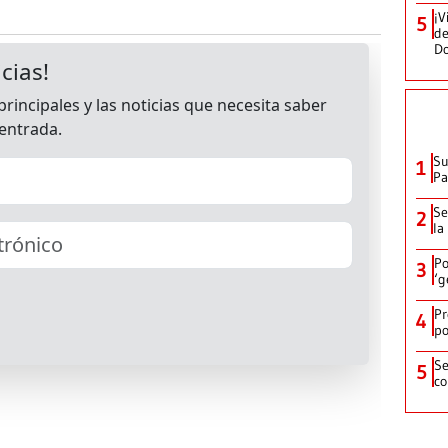
¡V
5
de
D
Su
1
P
Se
2
la
Po
3
‘g
Pr
4
po
Se
5
co