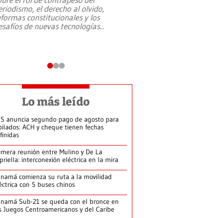
eriodismo, el derecho al olvido,
presidente de Brasil,
eformas constitucionales y los
da Silva, oficializó 
esafíos de nuevas tecnologías
...
candidatura
...
Lo más leído
S anuncia segundo pago de agosto para
bilados: ACH y cheque tienen fechas
finidas
imera reunión entre Mulino y De La
priella: interconexión eléctrica en la mira
namá comienza su ruta a la movilidad
éctrica con 5 buses chinos
namá Sub-21 se queda con el bronce en
s Juegos Centroamericanos y del Caribe