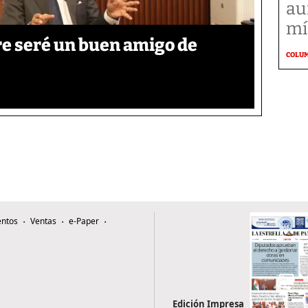
au
mí
re seré un buen amigo de
COLU
ntos
Ventas
e-Paper
Edición Impresa