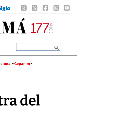
cional
Cepanim
tra del