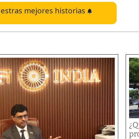
estras mejores historias
¿Q
pr