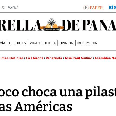
.1°C | PANAMÁ
MÍA
DEPORTES
VIDA Y CULTURA
OPINIÓN
MULTIMEDIA
timas Noticias
La Llorona
Venezuela
José Raúl Mulino
Asamblea Na
oco choca una pilas
Las Américas