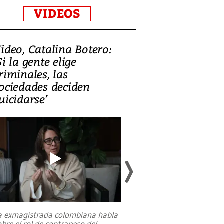
VIDEOS
ideo, Catalina Botero:
Video: Lula la
Si la gente elige
candidatura 
riminales, las
promesas de i
ociedades deciden
en defensa, ed
uicidarse’
tierras raras
a exmagistrada colombiana habla
Entre recuerdos y es
obre el rol de contrapeso del
referencias hacia sus