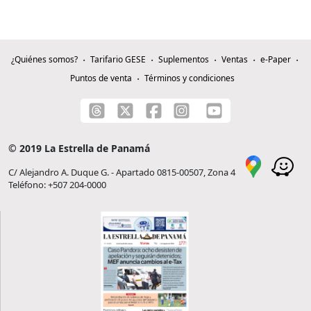
¿Quiénes somos?
Tarifario GESE
Suplementos
Ventas
e-Paper
Puntos de venta
Términos y condiciones
© 2019 La Estrella de Panamá
C/ Alejandro A. Duque G. - Apartado 0815-00507, Zona 4
Teléfono: +507 204-0000