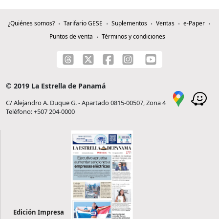
¿Quiénes somos?
Tarifario GESE
Suplementos
Ventas
e-Paper
Puntos de venta
Términos y condiciones
© 2019 La Estrella de Panamá
C/ Alejandro A. Duque G. - Apartado 0815-00507, Zona 4
Teléfono: +507 204-0000
Edición Impresa