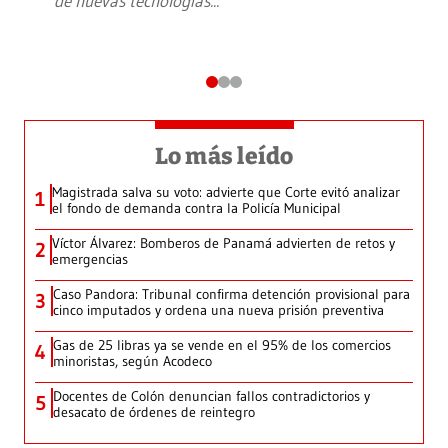
de nuevas tecnologías
...
Lo más leído
Magistrada salva su voto: advierte que Corte evitó analizar
1
el fondo de demanda contra la Policía Municipal
Víctor Álvarez: Bomberos de Panamá advierten de retos y
2
emergencias
Caso Pandora: Tribunal confirma detención provisional para
3
cinco imputados y ordena una nueva prisión preventiva
Gas de 25 libras ya se vende en el 95% de los comercios
4
minoristas, según Acodeco
Docentes de Colón denuncian fallos contradictorios y
5
desacato de órdenes de reintegro