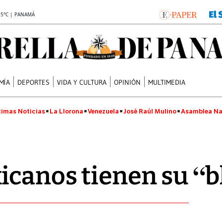
.5°C | PANAMÁ
MÍA
DEPORTES
VIDA Y CULTURA
OPINIÓN
MULTIMEDIA
timas Noticias
La Llorona
Venezuela
José Raúl Mulino
Asamblea Na
canos tienen su “b