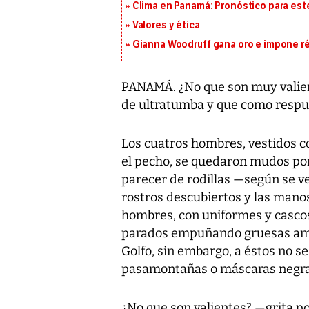
Clima en Panamá: Pronóstico para est
Valores y ética
Gianna Woodruff gana oro e impone r
PANAMÁ. ¿No que son muy valien
de ultratumba y que como respues
Los cuatros hombres, vestidos c
el pecho, se quedaron mudos por 
parecer de rodillas —según se ve
rostros descubiertos y las manos
hombres, con uniformes y cascos
parados empuñando gruesas amet
Golfo, sin embargo, a éstos no se 
pasamontañas o máscaras negra
¿No que son valientes? —grita po