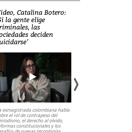
ideo, Catalina Botero:
Video: Lula la
Si la gente elige
candidatura 
riminales, las
promesas de i
ociedades deciden
en defensa, ed
uicidarse’
tierras raras
a exmagistrada colombiana habla
Entre recuerdos y es
obre el rol de contrapeso del
referencias hacia sus
eriodismo, el derecho al olvido,
presidente de Brasil,
eformas constitucionales y los
da Silva, oficializó 
esafíos de nuevas tecnologías
...
candidatura
...