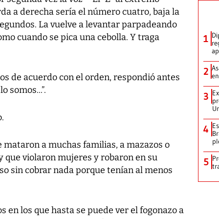
da a derecha sería el número cuatro, baja la
egundos. La vuelve a levantar parpadeando
Di
como cuando se pica una cebolla. Y traga
1
re
ap
As
2
en
 dos de acuerdo con el orden, respondió antes
lo somos...”.
Ex
3
pr
Un
o.
Es
4
Br
pl
e mataron a muchas familias, a mazazos o
 que violaron mujeres y robaron en su
Pr
5
tr
luso sin cobrar nada porque tenían al menos
os en los que hasta se puede ver el fogonazo a