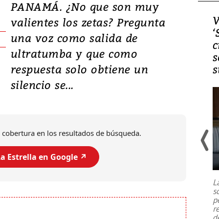
PANAMÁ. ¿No que son muy
Video, Japón: Terremoto
V
valientes los zetas? Pregunta
deja heridos y graves
‘
una voz como salida de
daños en Kumamoto
c
ultratumba y que como
s
respuesta solo obtiene un
s
silencio se...
 cobertura en los resultados de búsqueda.
a Estrella en Google ↗️
Un fuerte terremoto de magnitud
7,1 se registró este martes 28 de
julio en la prefectura de Kumamoto,
L
al sur de Japón, provocando una
s
emergencia de gran
...
p
r
d