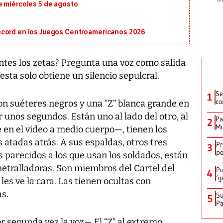
e miércoles 5 de agosto
écord en los Juegos Centroamericanos 2026
tes los zetas? Pregunta una voz como salida
ta solo obtiene un silencio sepulcral.
Se
1
co
on suéteres negros y una “Z” blanca grande en
unos segundos. Están uno al lado del otro, al
Pa
2
Mu
 en el video a medio cuerpo—, tienen los
 atadas atrás. A sus espaldas, otros tres
Pr
3
po
 parecidos a los que usan los soldados, están
ralladoras. Son miembros del Cartel del
Po
4
‘g
les ve la cara. Las tienen ocultas con
s.
Su
5
P
r segunda vez la voz— El “Z” al extremo