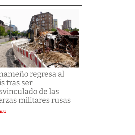
nameño regresa al
ís tras ser
svinculado de las
erzas militares rusas
ONAL