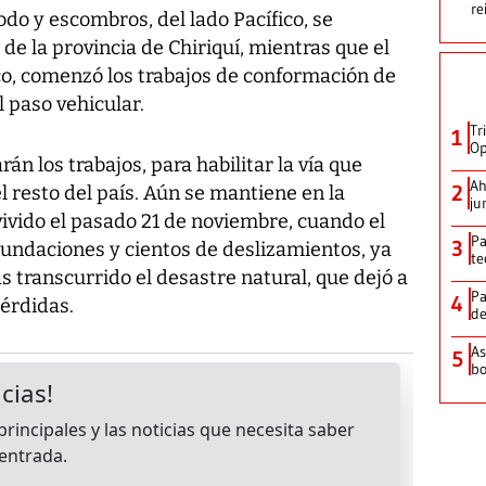
re
odo y escombros, del lado Pacífico, se
de la provincia de Chiriquí, mientras que el
co, comenzó los trabajos de conformación de
l paso vehicular.
Tr
1
Op
n los trabajos, para habilitar la vía que
Ah
2
l resto del país. Aún se mantiene en la
ju
ivido el pasado 21 de noviembre, cuando el
Pa
3
nundaciones y cientos de deslizamientos, ya
te
as transcurrido el desastre natural, que dejó a
Pa
4
érdidas.
de
As
5
bo