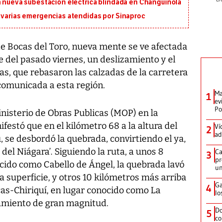
a nueva subestación eléctrica blindada en Changuinola
n varias emergencias atendidas por Sinaproc
e Bocas del Toro, nueva mente se ve afectada
rde del pasado viernes, un deslizamiento y el
, que rebasaron las calzadas de la carretera
comunicada a esta región.
Ma
1
ev
Po
inisterio de Obras Publicas (MOP) en la
festó que en el kilómetro 68 a la altura del
Ví
2
ad
 se desbordó la quebrada, convirtiendo el ya,
 del Niágara’. Siguiendo la ruta, a unos 8
Ca
3
pr
cido como Cabello de Ángel, la quebrada lavó
un
a superficie, y otros 10 kilómetros más arriba
Ga
4
cas-Chiriquí, en lugar conocido como La
lo
zamiento de gran magnitud.
Do
5
co