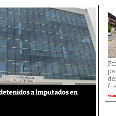
Pa
pa
de
fu
detenidos a imputados en
NACI