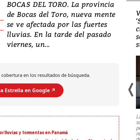
BOCAS DEL TORO. La provincia
Video, Japón: Terremoto
V
de Bocas del Toro, nueva mente
deja heridos y graves
‘
se ve afectada por las fuertes
daños en Kumamoto
c
lluvias. En la tarde del pasado
s
viernes, un...
s
 cobertura en los resultados de búsqueda.
a Estrella en Google ↗️
Un fuerte terremoto de magnitud
7,1 se registró este martes 28 de
julio en la prefectura de Kumamoto,
L
al sur de Japón, provocando una
s
emergencia de gran
...
p
or lluvias y tormentas en Panamá
r
d