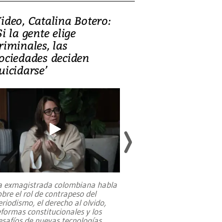
ideo, Catalina Botero:
Video: Lula la
Si la gente elige
candidatura 
riminales, las
promesas de i
ociedades deciden
en defensa, ed
uicidarse’
tierras raras
a exmagistrada colombiana habla
Entre recuerdos y es
obre el rol de contrapeso del
referencias hacia sus
eriodismo, el derecho al olvido,
presidente de Brasil,
eformas constitucionales y los
da Silva, oficializó 
esafíos de nuevas tecnologías
...
candidatura
...