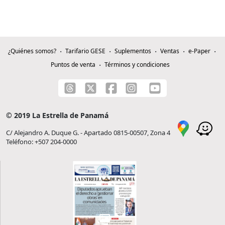
¿Quiénes somos?
Tarifario GESE
Suplementos
Ventas
e-Paper
Puntos de venta
Términos y condiciones
© 2019 La Estrella de Panamá
C/ Alejandro A. Duque G. - Apartado 0815-00507, Zona 4
Teléfono: +507 204-0000