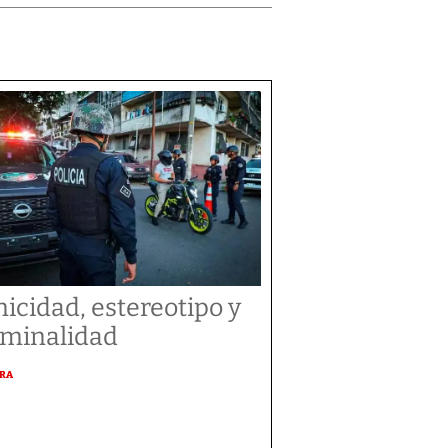
nicidad, estereotipo y
iminalidad
URA