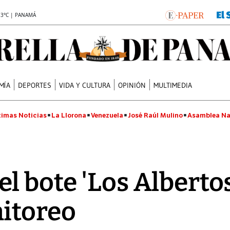
.3°C | PANAMÁ
MÍA
DEPORTES
VIDA Y CULTURA
OPINIÓN
MULTIMEDIA
timas Noticias
La Llorona
Venezuela
José Raúl Mulino
Asamblea Na
l bote 'Los Albertos
itoreo