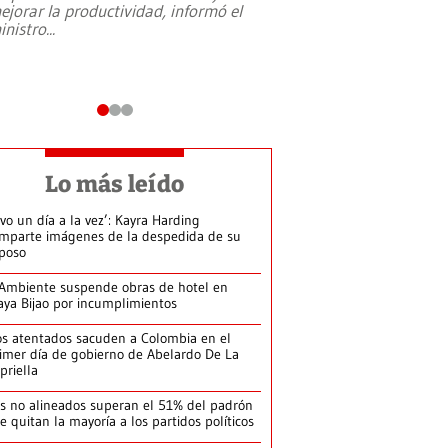
ejorar la productividad, informó el
periodismo, el derech
inistro
...
reformas constitucio
desafíos de nuevas t
Lo más leído
ivo un día a la vez’: Kayra Harding
mparte imágenes de la despedida de su
poso
Ambiente suspende obras de hotel en
aya Bijao por incumplimientos
s atentados sacuden a Colombia en el
imer día de gobierno de Abelardo De La
priella
s no alineados superan el 51% del padrón
le quitan la mayoría a los partidos políticos