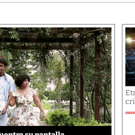
Et
cr
CULT