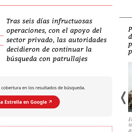
Tras seis días infructuosas
Video: Lula lanza su
P
operaciones, con el apoyo del
candidatura con
d
sector privado, las autoridades
promesas de inversión
p
decidieron de continuar la
en defensa, educación y
p
búsqueda con patrullajes
tierras raras
 cobertura en los resultados de búsqueda.
a Estrella en Google ↗️
E
l
Entre recuerdos y escuetas
a
referencias hacia sus adversarios, el