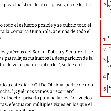
Pe
5
 apoyo logístico de otros países, no se les ha
se
Se
 todo el esfuerzo posible y se cubrió todo el
sta la Comarca Guna Yala, además de todo el
.
El
1
Et
2
os y aéreos del Senan, Policía y Senafront, se
patrullajes rutinarios la desaparición de la
El
3
hi
in de velar por encontrarlos", se lee en la
y 
Sa
4
qu
ado a este diario Gil De Obaldía, padre de uno
De
5
lancha. "¿Qué más vamos a recorrer?"
ó el sector privado para hallarlos. Los vuelos
stas, efectuaron múltiples viajes en los que el
igos y familiares.