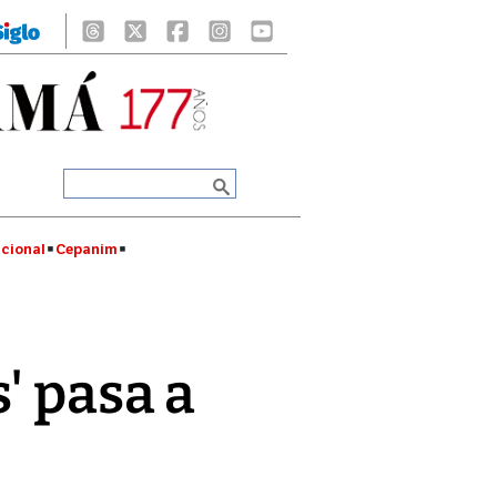
cional
Cepanim
' pasa a