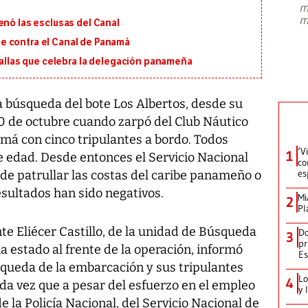
m
presidente de Brasil, Luiz Inácio Lula
m
enó las esclusas del Canal
da Silva, oficializó este domingo su
candidatura
...
e contra el Canal de Panamá
edallas que celebra la delegación panameña
a búsqueda del bote Los Albertos, desde su
0 de octubre cuando zarpó del Club Náutico
amá con cinco tripulantes a bordo. Todos
‘V
1
e edad. Desde entonces el Servicio Nacional
co
es
de patrullar las costas del caribe panameño o
esultados han sido negativos.
Mi
2
Pl
ente Eliécer Castillo, de la unidad de Búsqueda
Do
3
pr
ha estado al frente de la operación, informó
Es
queda de la embarcación y sus tripulantes
Lo
4
da vez que a pesar del esfuerzo en el empleo
y 
 la Policía Nacional, del Servicio Nacional de