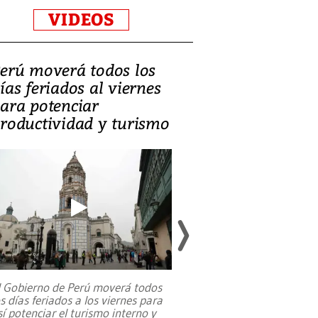
VIDEOS
erú moverá todos los
Video, Catalin
ías feriados al viernes
‘Si la gente el
ara potenciar
criminales, la
roductividad y turismo
sociedades de
suicidarse’
l Gobierno de Perú moverá todos
os días feriados a los viernes para
La exmagistrada co
sí potenciar el turismo interno y
sobre el rol de contr