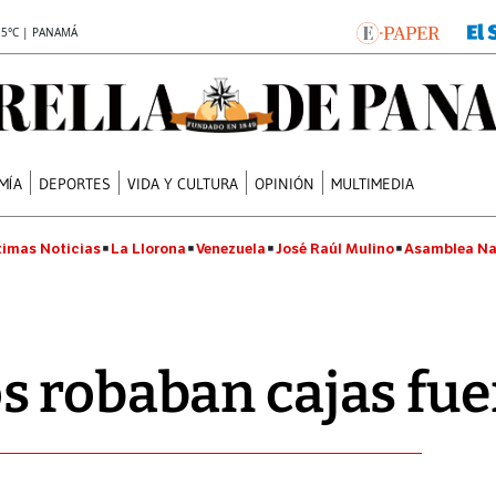
.5°C | PANAMÁ
MÍA
DEPORTES
VIDA Y CULTURA
OPINIÓN
MULTIMEDIA
timas Noticias
La Llorona
Venezuela
José Raúl Mulino
Asamblea Na
 robaban cajas fue