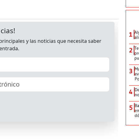
Al
1
al
Te
2
pr
p
Ma
3
ev
Po
De
4
no
Ba
5
em
dó