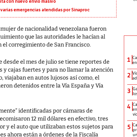
ita con nuevo envío masivo
n varias emergencias atendidas por Sinaproc
mujer de nacionalidad venezolana fueron
uimiento que las autoridades le hacían al
 el corregimiento de San Francisco.
Ca
1
 desde el mes de julio se tiene reportes de
en
 y cajas fuertes y para no llamar la atención
Ví
2
, viajaban en autos lujosos así como, el
ad
eron detenidos entre la Vía España y Vía
Ga
3
lo
Ca
4
en
mente” identificadas por cámaras de
vi
decomisaron 12 mil dólares en efectivo, tres
Ca
r y el auto que utilizaban estos sujetos para
5
pr
es ahora están a órdenes de la Fiscalía
un