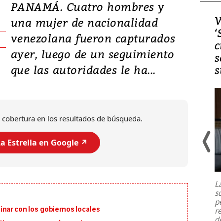
PANAMÁ. Cuatro hombres y
Video, Japón: Terremoto
V
una mujer de nacionalidad
deja heridos y graves
‘
venezolana fueron capturados
daños en Kumamoto
c
ayer, luego de un seguimiento
s
que las autoridades le ha...
s
 cobertura en los resultados de búsqueda.
a Estrella en Google ↗️
Un fuerte terremoto de magnitud
7,1 se registró este martes 28 de
julio en la prefectura de Kumamoto,
L
al sur de Japón, provocando una
s
emergencia de gran
...
p
inar con los gobiernos locales
r
d