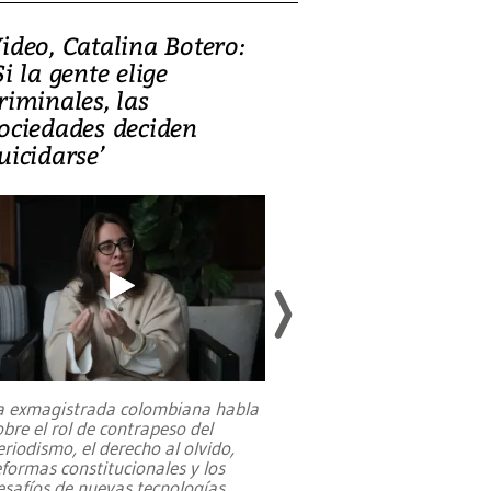
ideo, Catalina Botero:
Video: Lula la
Si la gente elige
candidatura 
riminales, las
promesas de i
ociedades deciden
en defensa, ed
uicidarse’
tierras raras
a exmagistrada colombiana habla
Entre recuerdos y es
obre el rol de contrapeso del
referencias hacia sus
eriodismo, el derecho al olvido,
presidente de Brasil,
eformas constitucionales y los
da Silva, oficializó 
esafíos de nuevas tecnologías
...
candidatura
...