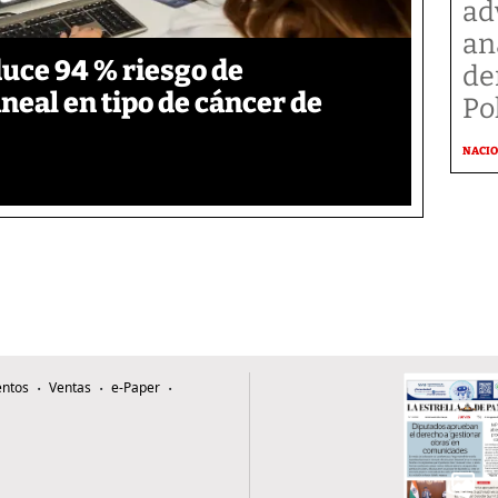
ad
an
duce 94 % riesgo de
de
neal en tipo de cáncer de
Po
NACI
ntos
Ventas
e-Paper