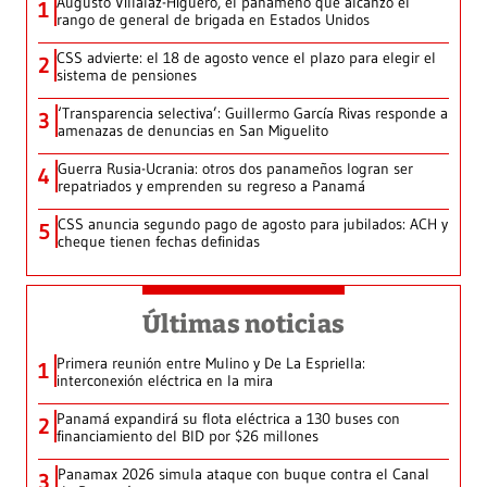
Augusto Villalaz-Higuero, el panameño que alcanzó el
1
rango de general de brigada en Estados Unidos
CSS advierte: el 18 de agosto vence el plazo para elegir el
2
sistema de pensiones
‘Transparencia selectiva’: Guillermo García Rivas responde a
3
amenazas de denuncias en San Miguelito
Guerra Rusia-Ucrania: otros dos panameños logran ser
4
repatriados y emprenden su regreso a Panamá
CSS anuncia segundo pago de agosto para jubilados: ACH y
5
cheque tienen fechas definidas
Últimas noticias
Primera reunión entre Mulino y De La Espriella:
1
interconexión eléctrica en la mira
Panamá expandirá su flota eléctrica a 130 buses con
2
financiamiento del BID por $26 millones
Panamax 2026 simula ataque con buque contra el Canal
3