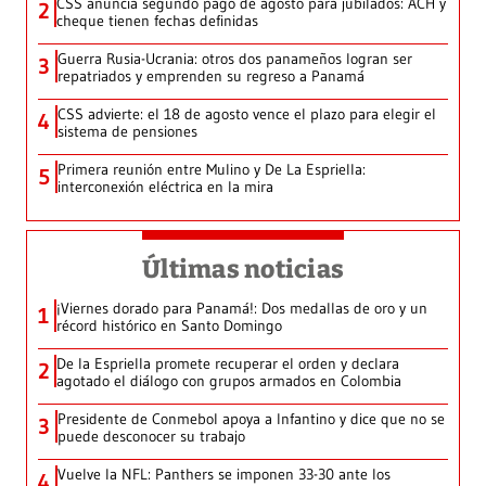
CSS anuncia segundo pago de agosto para jubilados: ACH y
2
cheque tienen fechas definidas
Guerra Rusia-Ucrania: otros dos panameños logran ser
3
repatriados y emprenden su regreso a Panamá
CSS advierte: el 18 de agosto vence el plazo para elegir el
4
sistema de pensiones
Primera reunión entre Mulino y De La Espriella:
5
interconexión eléctrica en la mira
Últimas noticias
¡Viernes dorado para Panamá!: Dos medallas de oro y un
1
récord histórico en Santo Domingo
De la Espriella promete recuperar el orden y declara
2
agotado el diálogo con grupos armados en Colombia
Presidente de Conmebol apoya a Infantino y dice que no se
3
puede desconocer su trabajo
Vuelve la NFL: Panthers se imponen 33-30 ante los
4