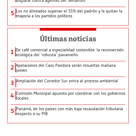
disparar contra agentes del Senafront
Los no alineados superan el 51% del padrón y le quitan la
5
mayoría a los partidos políticos
Últimas noticias
De café comercial a especialidad sostenible: la reconversión
1
ecológica del ‘robusta’ panameño
Apelaciones del Caso Pandora serán resueltas mañana
2
jueves
Ampliación del Corredor Sur entra al proceso ambiental
3
Comisión Municipal apuesta por coordinar con los gobiernos
4
locales
Panamá, de los países con más baja recaudación tributaria
5
respecto a su PIB