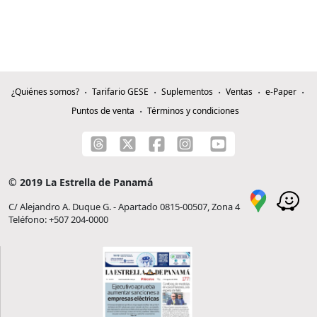
¿Quiénes somos?
Tarifario GESE
Suplementos
Ventas
e-Paper
Puntos de venta
Términos y condiciones
© 2019 La Estrella de Panamá
C/ Alejandro A. Duque G. - Apartado 0815-00507, Zona 4
Teléfono: +507 204-0000