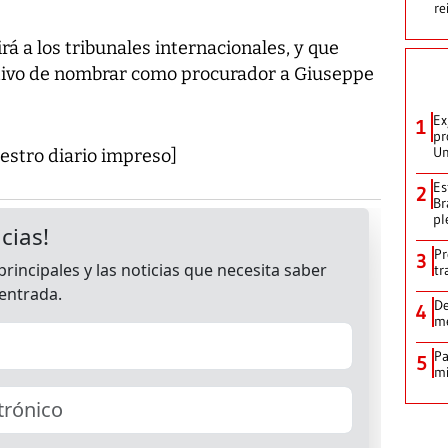
re
rá a los tribunales internacionales, y que
cutivo de nombrar como procurador a Giuseppe
Ex
1
pr
Un
stro diario impreso]
Es
2
Br
pl
Pr
3
tr
De
4
me
Pa
5
mi