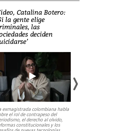
ideo, Catalina Botero:
Video: Lula la
Si la gente elige
candidatura 
riminales, las
promesas de i
ociedades deciden
en defensa, ed
uicidarse’
tierras raras
a exmagistrada colombiana habla
Entre recuerdos y es
obre el rol de contrapeso del
referencias hacia sus
eriodismo, el derecho al olvido,
presidente de Brasil,
eformas constitucionales y los
da Silva, oficializó 
esafíos de nuevas tecnologías
...
candidatura
...