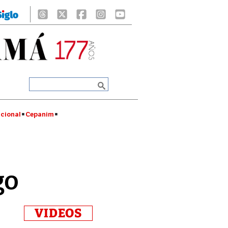
cional
Cepanim
go
VIDEOS