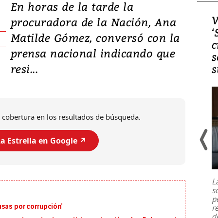
En horas de la tarde la
Video, Japón: Terremoto
V
procuradora de la Nación, Ana
deja heridos y graves
‘
Matilde Gómez, conversó con la
daños en Kumamoto
c
prensa nacional indicando que
s
resi...
s
 cobertura en los resultados de búsqueda.
a Estrella en Google ↗️
Un fuerte terremoto de magnitud
7,1 se registró este martes 28 de
julio en la prefectura de Kumamoto,
L
al sur de Japón, provocando una
s
emergencia de gran
...
p
sas por corrupción’
r
d