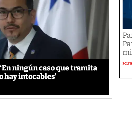
Pa
Pa
mi
POLÍT
‘En ningún caso que tramita
o hay intocables’