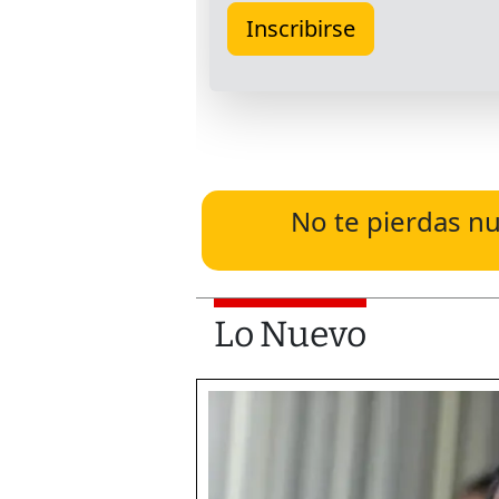
No te pierdas nu
Lo Nuevo