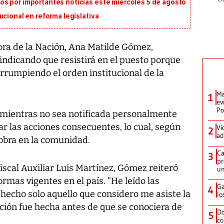
s por importantes noticias este miércoles 5 de agosto
ucional en reforma legislativa
ora de la Nación, Ana Matilde Gómez,
indicando que resistirá en el puesto porque
irrumpiendo el orden institucional de la
Ma
1
ev
Po
mientras no sea notificada personalmente
zar las acciones consecuentes, lo cual, según
Ví
2
ad
zobra en la comunidad.
Ca
3
pr
scal Auxiliar Luis Martínez, Gómez reiteró
un
rmas vigentes en el país. "He leído las
Ga
4
e hecho solo aquello que considero me asiste la
lo
ción fue hecha antes de que se conociera de
Do
5
co