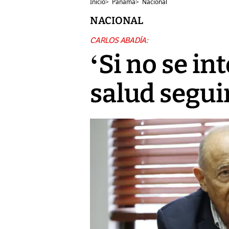
Inicio
>
Panamá
>
Nacional
NACIONAL
CARLOS ABADÍA:
‘Si no se in
salud segui