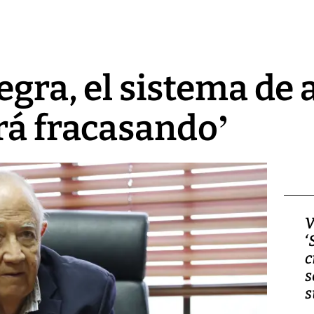
tegra, el sistema de
rá fracasando’
Video, Japón: Terremoto
V
deja heridos y graves
‘
daños en Kumamoto
c
s
s