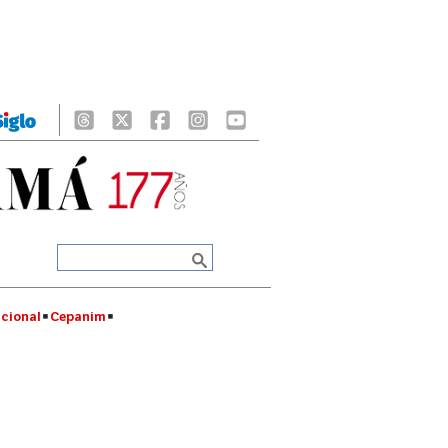
cional
Cepanim