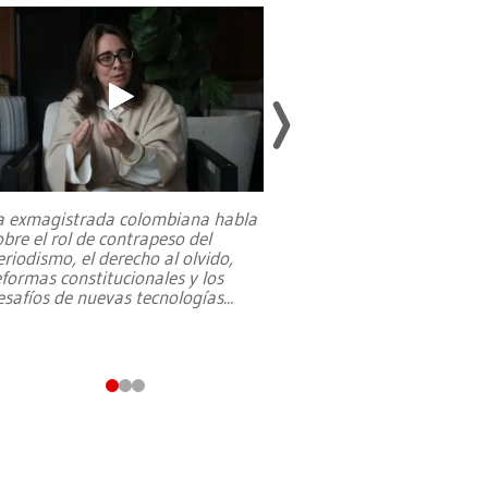
a exmagistrada colombiana habla
Entre recuerdos y es
obre el rol de contrapeso del
referencias hacia sus
eriodismo, el derecho al olvido,
presidente de Brasil,
eformas constitucionales y los
da Silva, oficializó 
esafíos de nuevas tecnologías
...
candidatura
...