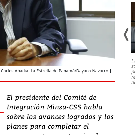
Un fuerte terremoto de magnitud
7,1 se registró este martes 28 de
julio en la prefectura de Kumamoto,
L
al sur de Japón, provocando una
s
emergencia de gran
...
Carlos Abadia. La Estrella de Panamá/Dayana Navarro
p
r
d
El presidente del Comité de
Integración Minsa-CSS habla
sobre los avances logrados y los
planes para completar el