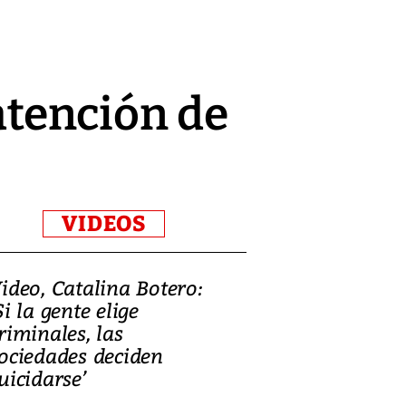
 atención de
VIDEOS
ideo, Catalina Botero:
Video: Lula la
Si la gente elige
candidatura 
riminales, las
promesas de i
ociedades deciden
en defensa, ed
uicidarse’
tierras raras