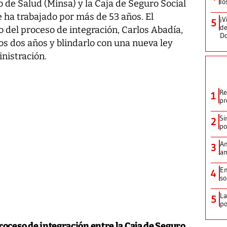
lo
o de Salud (Minsa) y la Caja de Seguro Social
e ha trabajado por más de 53 años. El
¡V
5
de
 del proceso de integración, Carlos Abadía,
D
os dos años y blindarlo con una nueva ley
nistración.
Re
1
pr
Si
2
po
Am
3
am
En
4
so
La
5
po
roceso de integración entre la Caja de Seguro