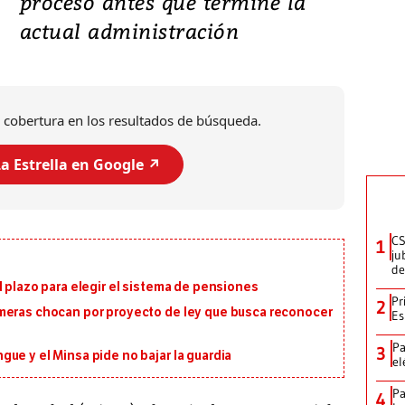
proceso antes que termine la
actual administración
 cobertura en los resultados de búsqueda.
a Estrella en Google ↗️
CS
1
ju
de
l plazo para elegir el sistema de pensiones
Pr
2
meras chocan por proyecto de ley que busca reconocer
Es
Pa
3
ue y el Minsa pide no bajar la guardia
el
Pa
4