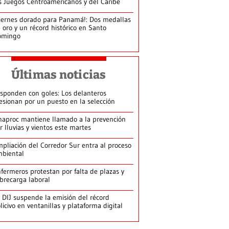
s Juegos Centroamericanos y del Caribe
iernes dorado para Panamá!: Dos medallas
 oro y un récord histórico en Santo
omingo
Últimas noticias
sponden con goles: Los delanteros
esionan por un puesto en la selección
naproc mantiene llamado a la prevención
r lluvias y vientos este martes
pliación del Corredor Sur entra al proceso
biental
fermeros protestan por falta de plazas y
brecarga laboral
 DIJ suspende la emisión del récord
licivo en ventanillas y plataforma digital