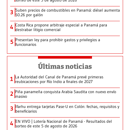
sorteo de este 5 de agosto de 2026
Suben precios de combustibles en Panamá: diésel aumenta
3
$0.26 por galón
Costa Rica propone arbitraje especial a Panamá para
4
destrabar litigio comercial
Presentan ley para prohibir gastos y privilegios a
5
funcionarios
Últimas noticias
La Autoridad del Canal de Panamá prevé primeras
1
reubicaciones por Río Indio a finales de 2027
Piña panameña conquista Arabia Saudita con nuevo envío
2
masivo
Ifarhu entrega tarjetas Pase-U en Colón: fechas, requisitos y
3
beneficiarios
EN VIVO | Lotería Nacional de Panamá - Resultados del
4
sorteo de este 5 de agosto de 2026