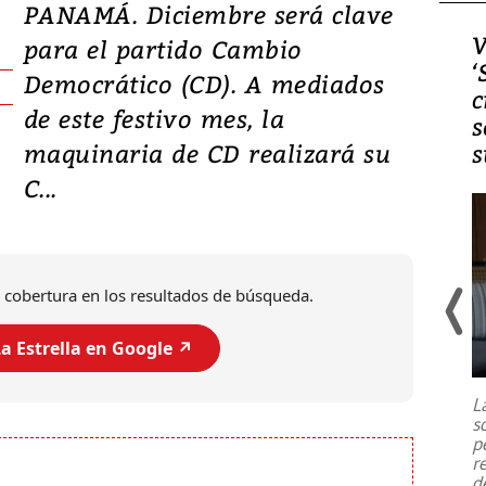
PANAMÁ. Diciembre será clave
Video, Japón: Terremoto
V
para el partido Cambio
deja heridos y graves
‘
Democrático (CD). A mediados
daños en Kumamoto
c
de este festivo mes, la
s
maquinaria de CD realizará su
s
C...
 cobertura en los resultados de búsqueda.
a Estrella en Google ↗️
Un fuerte terremoto de magnitud
7,1 se registró este martes 28 de
julio en la prefectura de Kumamoto,
L
al sur de Japón, provocando una
s
emergencia de gran
...
p
r
d