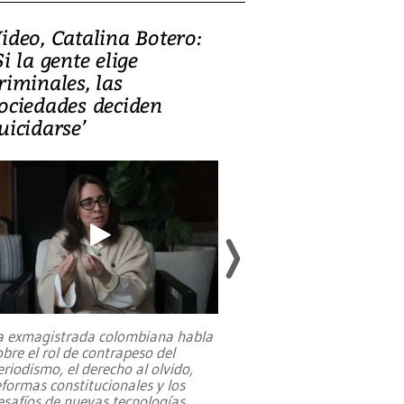
ideo, Catalina Botero:
Video: Lula la
Si la gente elige
candidatura 
riminales, las
promesas de i
ociedades deciden
en defensa, ed
uicidarse’
tierras raras
a exmagistrada colombiana habla
Entre recuerdos y es
obre el rol de contrapeso del
referencias hacia sus
eriodismo, el derecho al olvido,
presidente de Brasil,
eformas constitucionales y los
da Silva, oficializó 
esafíos de nuevas tecnologías
...
candidatura
...