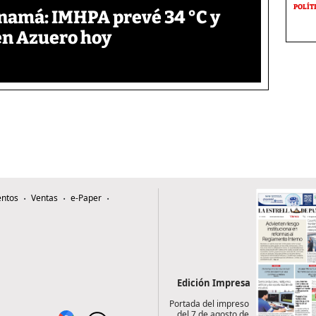
POLÍT
anamá: IMHPA prevé 34 °C y
en Azuero hoy
ntos
Ventas
e-Paper
Edición Impresa
Portada del impreso
del 7 de agosto de