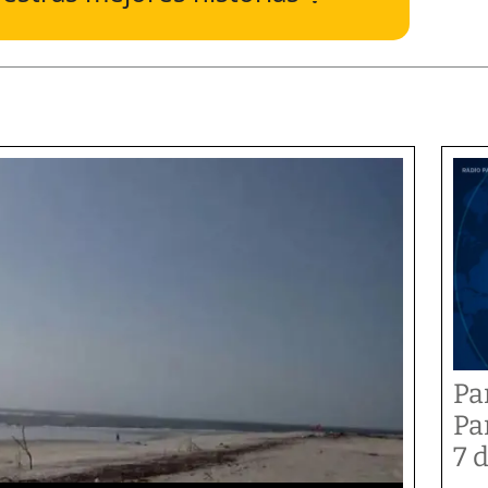
Pa
Pa
7 