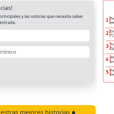
Pa
1
vi
On
2
°C
Tr
3
Op
Ah
4
ju
Pa
5
te
estras mejores historias