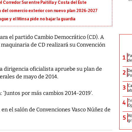
 Corredor Sur entre Paitilla y Costa del Este
ón del comercio exterior con nuevo plan 2026-2027
ue y el Minsa pide no bajar la guardia
ara el partido Cambio Democrático (CD). A
a maquinaria de CD realizará su Convención
Pa
1
de
a dirigencia oficialista apruebe su plan de
De
2
Po
nerales de mayo de 2014.
Ca
3
ab
: ‘Juntos por más cambios 2014-2019’.
Tr
4
Op
rá en el salón de Convenciones Vasco Núñez de
Ab
5
gr