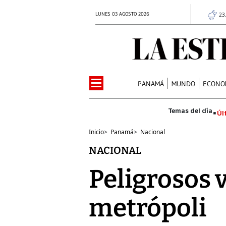
LUNES 03 AGOSTO 2026
23
PANAMÁ
MUNDO
ECONO
Úl
Inicio
>
Panamá
>
Nacional
NACIONAL
Peligrosos v
metrópoli