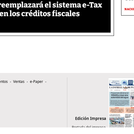
reemplazará el sistema e-Tax
NACI
en los créditos fiscales
ntos
Ventas
e-Paper
Edición Impresa
Portada del impreso
del 3 de agosto de