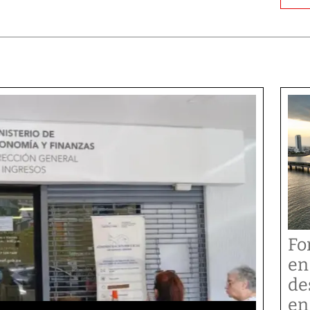
Fo
en
de
en