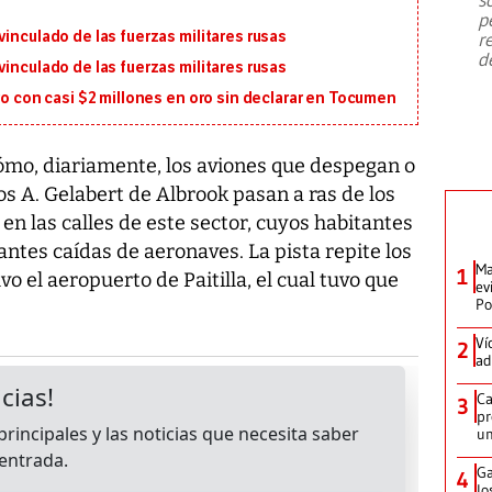
emergencia de gran
...
p
inculado de las fuerzas militares rusas
r
d
inculado de las fuerzas militares rusas
ro con casi $2 millones en oro sin declarar en Tocumen
ómo, diariamente, los aviones que despegan o
s A. Gelabert de Albrook pasan a ras de los
 en las calles de este sector, cuyos habitantes
antes caídas de aeronaves. La pista repite los
Ma
1
o el aeropuerto de Paitilla, el cual tuvo que
ev
Po
Ví
2
ad
Ca
3
pr
un
Ga
4
lo