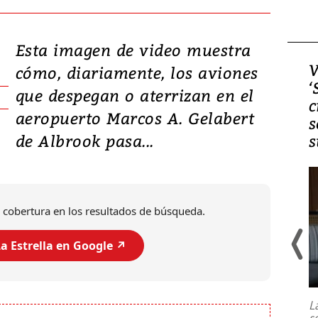
Esta imagen de video muestra
Video, Japón: Terremoto
V
cómo, diariamente, los aviones
deja heridos y graves
‘
que despegan o aterrizan en el
daños en Kumamoto
c
aeropuerto Marcos A. Gelabert
s
de Albrook pasa...
s
 cobertura en los resultados de búsqueda.
a Estrella en Google ↗️
Un fuerte terremoto de magnitud
7,1 se registró este martes 28 de
julio en la prefectura de Kumamoto,
L
al sur de Japón, provocando una
s