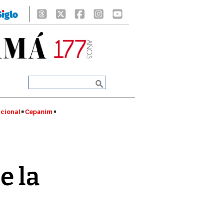
cional
Cepanim
e la