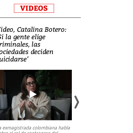
VIDEOS
ideo, Catalina Botero:
Video: Lula la
Si la gente elige
candidatura 
riminales, las
promesas de i
ociedades deciden
en defensa, ed
uicidarse’
tierras raras
a exmagistrada colombiana habla
Entre recuerdos y es
obre el rol de contrapeso del
referencias hacia sus