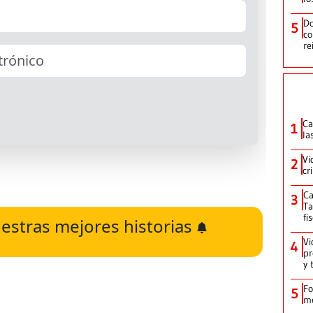
Do
5
co
re
Ca
1
la
Vi
2
cr
Ca
3
Ta
fi
estras mejores historias
Vi
4
pr
y 
Fo
5
me