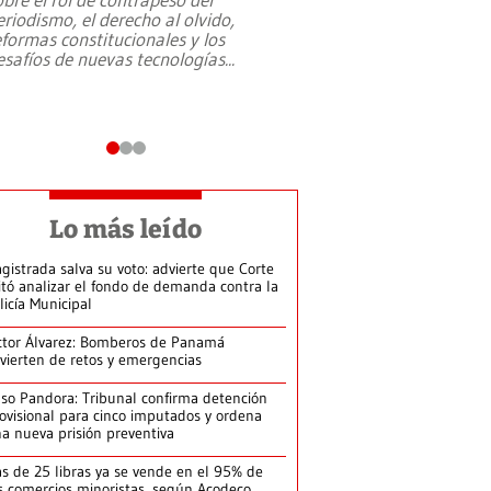
eriodismo, el derecho al olvido,
presidente de Brasil,
eformas constitucionales y los
da Silva, oficializó 
esafíos de nuevas tecnologías
...
candidatura
...
Lo más leído
gistrada salva su voto: advierte que Corte
itó analizar el fondo de demanda contra la
licía Municipal
ctor Álvarez: Bomberos de Panamá
vierten de retos y emergencias
so Pandora: Tribunal confirma detención
ovisional para cinco imputados y ordena
a nueva prisión preventiva
s de 25 libras ya se vende en el 95% de
s comercios minoristas, según Acodeco