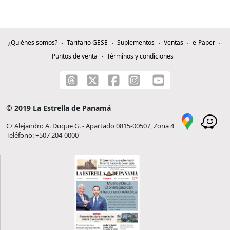
¿Quiénes somos?
Tarifario GESE
Suplementos
Ventas
e-Paper
Puntos de venta
Términos y condiciones
© 2019 La Estrella de Panamá
C/ Alejandro A. Duque G. - Apartado 0815-00507, Zona 4
Teléfono: +507 204-0000