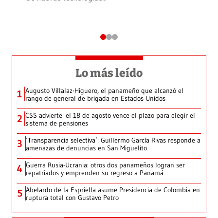
Lo más leído
Augusto Villalaz-Higuero, el panameño que alcanzó el
1
rango de general de brigada en Estados Unidos
CSS advierte: el 18 de agosto vence el plazo para elegir el
2
sistema de pensiones
‘Transparencia selectiva’: Guillermo García Rivas responde a
3
amenazas de denuncias en San Miguelito
Guerra Rusia-Ucrania: otros dos panameños logran ser
4
repatriados y emprenden su regreso a Panamá
Abelardo de la Espriella asume Presidencia de Colombia en
5
ruptura total con Gustavo Petro