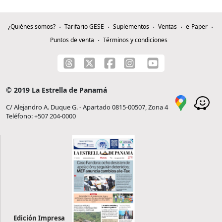
¿Quiénes somos?
Tarifario GESE
Suplementos
Ventas
e-Paper
Puntos de venta
Términos y condiciones
© 2019 La Estrella de Panamá
C/ Alejandro A. Duque G. - Apartado 0815-00507, Zona 4
Teléfono: +507 204-0000
Edición Impresa