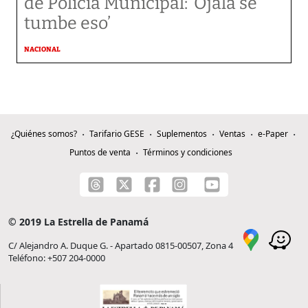
de Policía Municipal: ‘Ojalá se
tumbe eso’
NACIONAL
¿Quiénes somos?
Tarifario GESE
Suplementos
Ventas
e-Paper
Puntos de venta
Términos y condiciones
© 2019 La Estrella de Panamá
C/ Alejandro A. Duque G. - Apartado 0815-00507, Zona 4
Teléfono: +507 204-0000