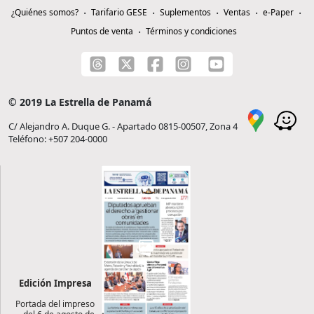
¿Quiénes somos?
Tarifario GESE
Suplementos
Ventas
e-Paper
Puntos de venta
Términos y condiciones
© 2019 La Estrella de Panamá
C/ Alejandro A. Duque G. - Apartado 0815-00507, Zona 4
Teléfono: +507 204-0000
Edición Impresa
Portada del impreso